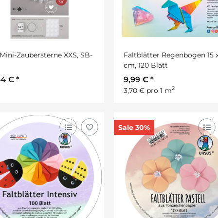
 Mini-Zaubersterne XXS, SB-
Faltblätter Regenbogen 15 x
cm, 120 Blatt
44 €
*
9,99 €
*
2
3,70 € pro 1 m
Sale 30%