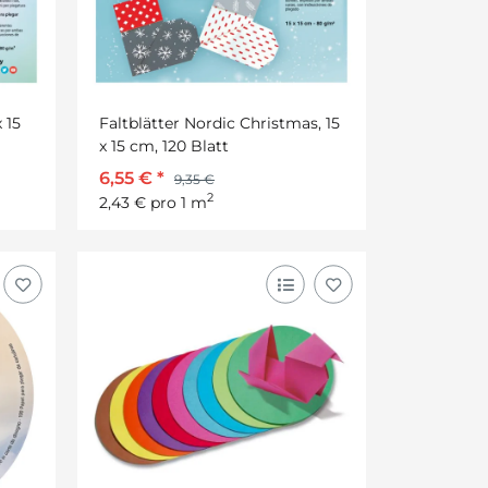
 15
Faltblätter Nordic Christmas, 15
x 15 cm, 120 Blatt
6,55 €
*
9,35 €
2
2,43 € pro 1 m