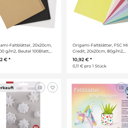
ami-Faltblätter, 20x20cm,
Origami-Faltblätter, FSC Mi
00 g/m2, Beutel 100Blatt,
Credit, 20x20cm, 80g/m2,
t
Beutel 100Stück, pastell
92 €
*
10,92 €
*
0,11 € pro 1 Stück
rkauft