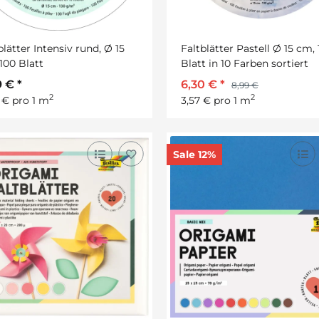
blätter Intensiv rund, Ø 15
Faltblätter Pastell Ø 15 cm,
100 Blatt
Blatt in 10 Farben sortiert
9 €
*
6,30 €
*
8,99 €
2
2
 € pro 1 m
3,57 € pro 1 m
Sale 12%