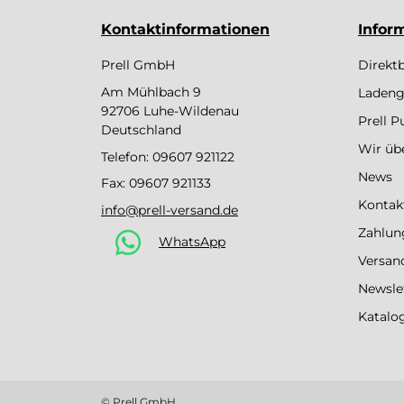
Kontaktinformationen
Infor
Prell GmbH
Direkt
Am Mühlbach 9
Ladeng
92706 Luhe-Wildenau
Prell 
Deutschland
Wir üb
Telefon:
09607 921122
News
Fax: 09607 921133
Kontak
info@prell-versand.de
Zahlun
WhatsApp
Versan
Newsle
Katalo
© Prell GmbH