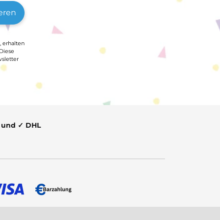
eren
, erhalten
 Diese
sletter
t und ✓ DHL