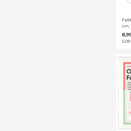
Falt
cm, 
8,9
5,09