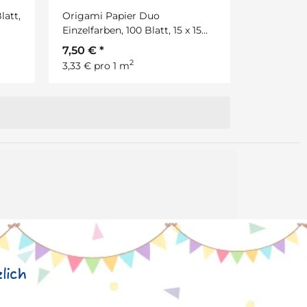
latt,
Origami Papier Duo
Einzelfarben, 100 Blatt, 15 x 15
cm
7,50 €
*
2
3,33 € pro 1 m
lich