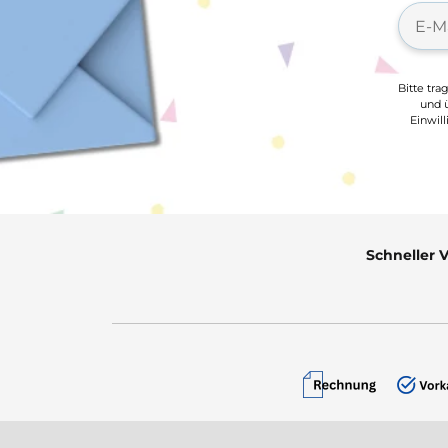
Bitte tra
und ü
Einwil
Schneller 