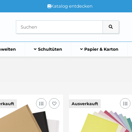
Katalog entdecken
welten
Schultüten
Papier & Karton
rkauft
Ausverkauft