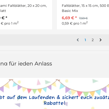
ami Faltblätter, 20 x 20 cm,
Faltblätter, 15 x 15 cm, 500 B
latt
Basic Mix
9 €
*
6,69 €
*
7,59 €
2
2
 € pro 1 m
0,59 € pro 1 m
1
2
ung für jeden Anlass
ibt auf dem Laufenden & sichert euch zusätz
Rabatte!