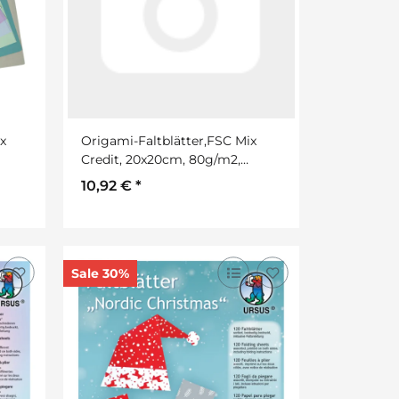
x
Origami-Faltblätter,FSC Mix
Credit, 20x20cm, 80g/m2,
Beutel 100Blatt
10,92 €
*
Sale 30%