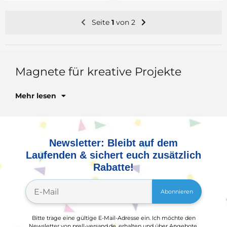
Seite
1
von 2
Magnete für kreative Projekte
En
Pe
ha
Mehr lesen
Newsletter: Bleibt auf dem
Laufenden & sichert euch zusätzlich
Rabatte!
Abonnieren
Bitte trage eine gültige E-Mail-Adresse ein. Ich möchte den
Newsletter von prell-versand.de, erhalten und über Angebote,