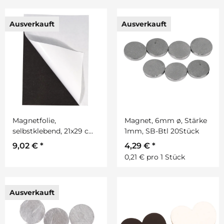
Ausverkauft
Ausverkauft
Magnetfolie,
Magnet, 6mm ø, Stärke
selbstklebend, 21x29 cm,
1mm, SB-Btl 20Stück
2 mm stark
9,02 €
*
4,29 €
*
0,21 € pro 1 Stück
Ausverkauft