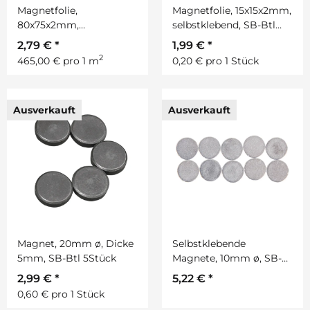
Magnetfolie,
Magnetfolie, 15x15x2mm,
80x75x2mm,
selbstklebend, SB-Btl
selbstklebend, SB-Btl
10Stück
2,79 €
*
1,99 €
*
1Stück
2
465,00 € pro 1 m
0,20 € pro 1 Stück
Ausverkauft
Ausverkauft
Magnet, 20mm ø, Dicke
Selbstklebende
5mm, SB-Btl 5Stück
Magnete, 10mm ø, SB-
Btl. 10Stück
2,99 €
*
5,22 €
*
0,60 € pro 1 Stück