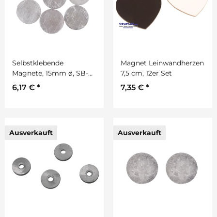
Selbstklebende
Magnet Leinwandherzen
Magnete, 15mm ø, SB-
7,5 cm, 12er Set
Btl. 6Stück
6,17 €
*
7,35 €
*
Ausverkauft
Ausverkauft