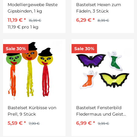
Modelliergewebe Reste
Bastelset Hexen zum
Gipsbinden, 1 kg
Fädeln, 3 Stück
11,19 €
*
6,29 €
*
15,99 €
8,99 €
11,19 € pro 1 kg
Sale 30%
Sale 30%
Bastelset Kürbisse von
Bastelset Fensterbild
Prell, 9 Stück
Fledermaus und Geist
von Prell, 20 Stück
5,59 €
*
6,99 €
*
7,99 €
9,99 €