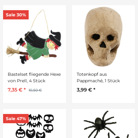
Sale 30%
Bastelset fliegende Hexe
Totenkopf aus
von Prell, 4 Stück
Pappmaché, 1 Stück
7,35 €
*
3,99 €
*
10,50 €
Sale 47%