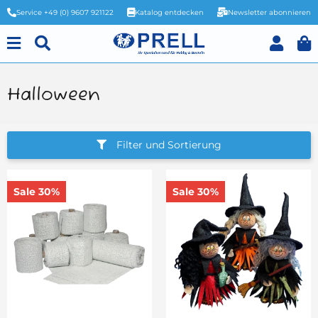
Service +49 (0) 9607 921122
Katalog entdecken
Newsletter abonnieren
Halloween
Filter und Sortierung
Sale 30%
Sale 30%