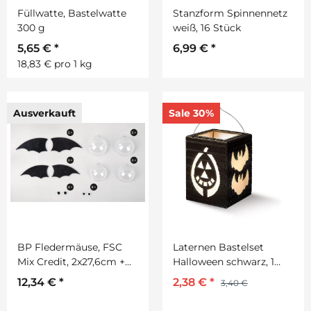
Füllwatte, Bastelwatte
Stanzform Spinnennetz
300 g
weiß, 16 Stück
5,65 €
*
6,99 €
*
18,83 € pro 1 kg
Ausverkauft
Sale 30%
BP Fledermäuse, FSC
Laternen Bastelset
Mix Credit, 2x27,6cm +
Halloween schwarz, 1
3x23,9cm
Stück
12,34 €
*
2,38 €
*
3,40 €