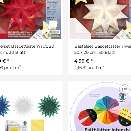
elset Bascettastern rot, 20
Bastelset Bascettastern wei
 cm, 30 Blatt
20 x 20 cm, 30 Blatt
9 €
*
4,99 €
*
2
2
 € pro 1 m
4,16 € pro 1 m