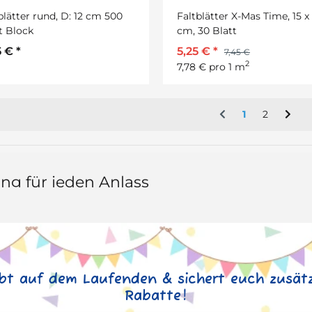
blätter rund, D: 12 cm 500
Faltblätter X-Mas Time, 15 x 
t Block
cm, 30 Blatt
5 €
*
5,25 €
*
7,45 €
2
7,78 € pro 1 m
1
2
ung für jeden Anlass
ibt auf dem Laufenden & sichert euch zusätz
Rabatte!