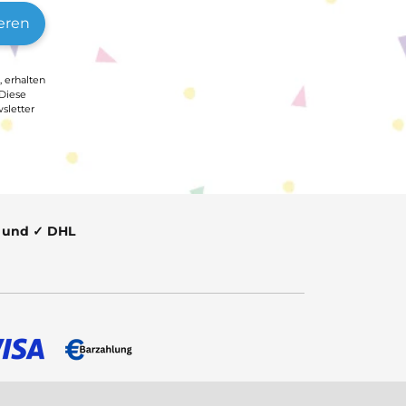
eren
, erhalten
 Diese
sletter
t und ✓ DHL