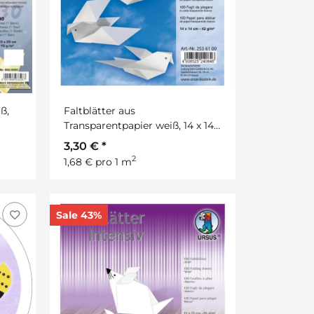
ß,
Faltblätter aus
Transparentpapier weiß, 14 x 14
cm, 100 Blatt
3,30 €
*
2
1,68 € pro 1 m
Sale 43%