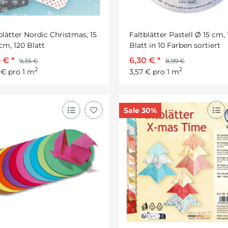
blätter Nordic Christmas, 15
Faltblätter Pastell Ø 15 cm,
 cm, 120 Blatt
Blatt in 10 Farben sortiert
5 €
*
6,30 €
*
9,35 €
8,99 €
2
2
 € pro 1 m
3,57 € pro 1 m
Sale 30%