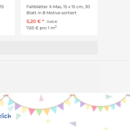
15
Faltblätter X-Mas, 15 x 15 cm, 30
Blatt in 8 Motive sortiert
5,20 €
*
7,45 €
2
7,65 € pro 1 m
lich