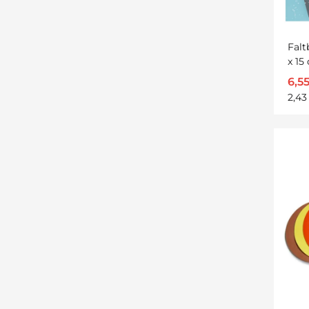
Falt
x 15
6,5
2,43