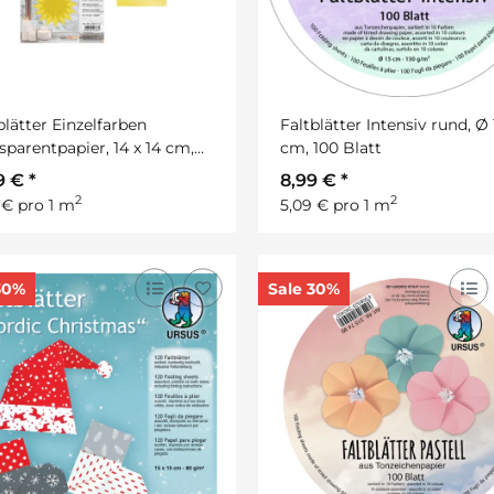
blätter Einzelfarben
Faltblätter Intensiv rund, Ø 
sparentpapier, 14 x 14 cm,
cm, 100 Blatt
Blatt
9 €
*
8,99 €
*
2
2
 € pro 1 m
5,09 € pro 1 m
30%
Sale 30%