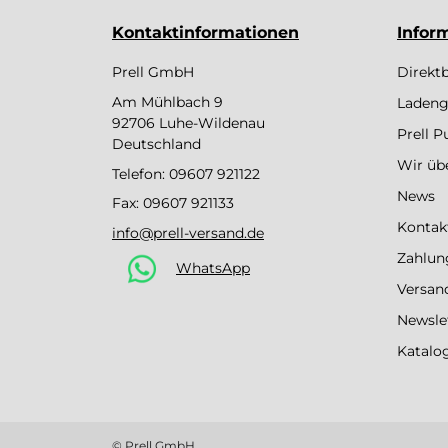
Kontaktinformationen
Infor
Prell GmbH
Direkt
Am Mühlbach 9
Ladeng
92706 Luhe-Wildenau
Prell 
Deutschland
Wir üb
Telefon:
09607 921122
News
Fax: 09607 921133
Kontak
info@prell-versand.de
Zahlun
WhatsApp
Versan
Newsle
Katalo
© Prell GmbH