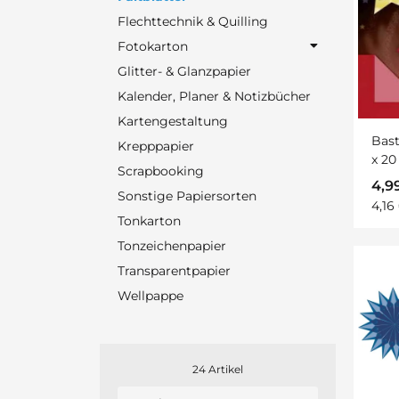
Flechttechnik & Quilling
Fotokarton
Glitter- & Glanzpapier
Kalender, Planer & Notizbücher
Kartengestaltung
Bast
Krepppapier
x 20
Scrapbooking
4,9
Sonstige Papiersorten
4,16
Tonkarton
Tonzeichenpapier
Transparentpapier
Wellpappe
24 Artikel