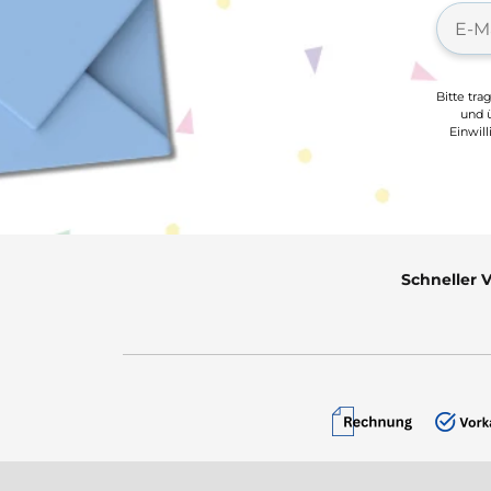
Bitte tra
und ü
Einwil
Schneller 