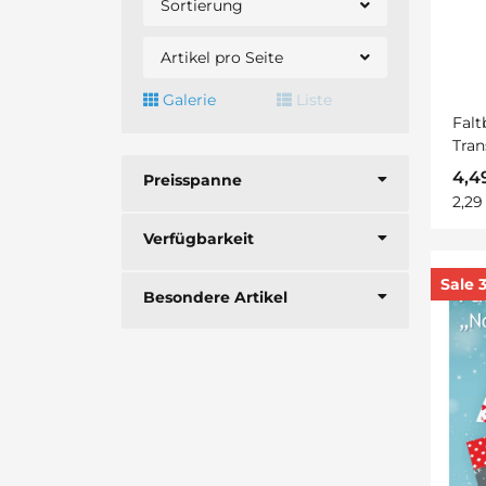
Sortierung
Artikel pro Seite
Galerie
Liste
Falt
Tran
100 
4,4
Preisspanne
2,29
Verfügbarkeit
Sale 
Besondere Artikel