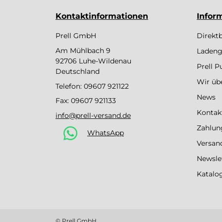
Kontaktinformationen
Infor
Prell GmbH
Direkt
Am Mühlbach 9
Ladeng
92706 Luhe-Wildenau
Prell 
Deutschland
Wir üb
Telefon:
09607 921122
News
Fax: 09607 921133
Kontak
info@prell-versand.de
Zahlun
WhatsApp
Versan
Newsle
Katalo
© Prell GmbH