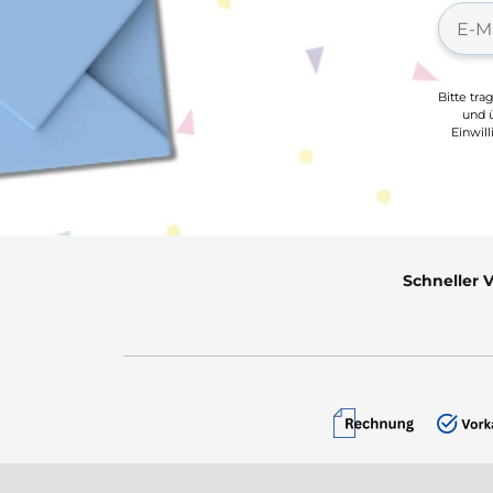
Bitte tra
und ü
Einwil
Schneller 