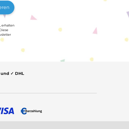
eren
, erhalten
 Diese
sletter
t und ✓ DHL