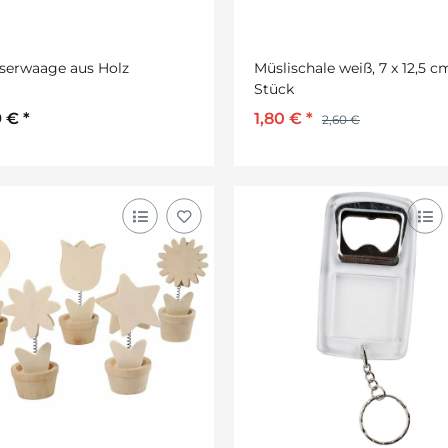
serwaage aus Holz
Müslischale weiß, 7 x 12,5 cm
Stück
9 €
*
1,80 €
*
2,60 €