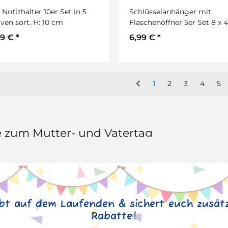
 Notizhalter 10er Set in 5
Schlüsselanhänger mit
ven sort. H: 10 cm
Flaschenöffner 5er Set 8 x 4
0,5 cm
99 €
*
6,99 €
*
1
2
3
4
5
e zum Mutter- und Vatertag
ibt auf dem Laufenden & sichert euch zusätz
Rabatte!