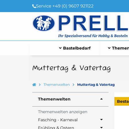
Service +49 (0) 9607 921122
Bastelbedarf
Themen
Muttertag & Vatertag
Themenwelten
Muttertag & Vatertag
Themenwelten
Bests
Themenwelten anzeigen
Fasching - Karneval
Frühling & Ostern