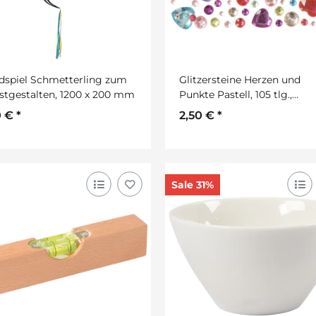
dspiel Schmetterling zum
Glitzersteine Herzen und
stgestalten, 1200 x 200 mm
Punkte Pastell, 105 tlg.,
selbstklebend
0 €
*
2,50 €
*
Sale 31%