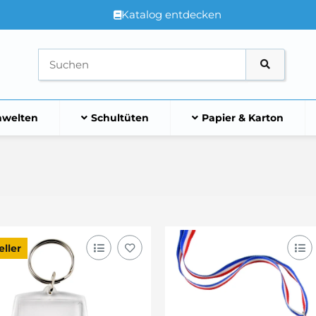
Katalog entdecken
welten
Schultüten
Papier & Karton
eller