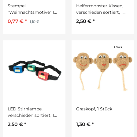
Stempel
Helfermonster Kissen,
"Weihnachtsmotive" 1
verschieden sortiert, 1
Stück aus Kunststoff
Stück, von beleduc
0,77 €
*
2,50 €
*
1,10 €
LED Stirnlampe,
Graskopf, 1 Stück
verschieden sortiert, 1
Stück von beleduc.
2,50 €
*
1,30 €
*