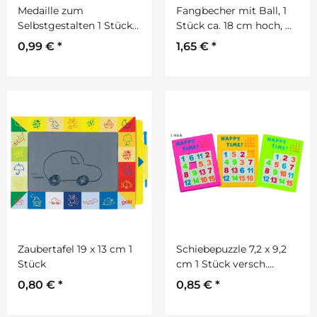
Medaille zum
Fangbecher mit Ball, 1
Selbstgestalten 1 Stück
Stück ca. 18 cm hoch, D:
D: 6 cm, Band 40 cm
ca. 8 cm.
0,99 €
*
1,65 €
*
lang.
Zaubertafel 19 x 13 cm 1
Schiebepuzzle 7,2 x 9,2
Stück
cm 1 Stück versch.
sortiert
0,80 €
*
0,85 €
*