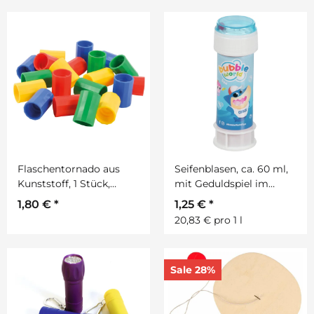
Flaschentornado aus
Seifenblasen, ca. 60 ml,
Kunststoff, 1 Stück,
mit Geduldspiel im
verschieden farbig
Deckel , 1 Stück
1,80 €
*
1,25 €
*
sortiert
20,83 € pro 1 l
Sale 28%