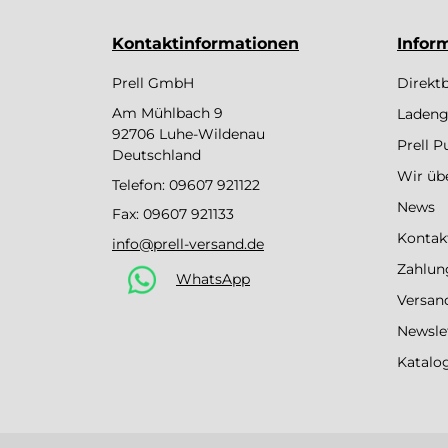
Kontaktinformationen
Infor
Prell GmbH
Direkt
Am Mühlbach 9
Ladeng
92706 Luhe-Wildenau
Prell 
Deutschland
Wir üb
Telefon:
09607 921122
News
Fax: 09607 921133
Kontak
info@prell-versand.de
Zahlun
WhatsApp
Versan
Newsle
Katalo