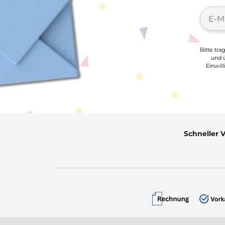
Bitte tra
und ü
Einwil
Schneller 