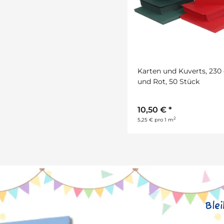
Karten und Kuverts, 230 
und Rot, 50 Stück
10,50 €
*
2
5,25 € pro 1 m
Ble