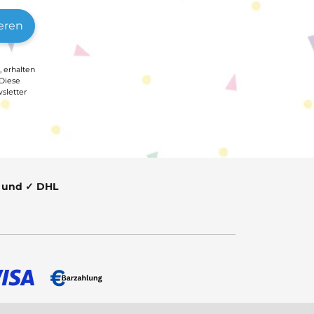
eren
, erhalten
 Diese
sletter
t und ✓ DHL