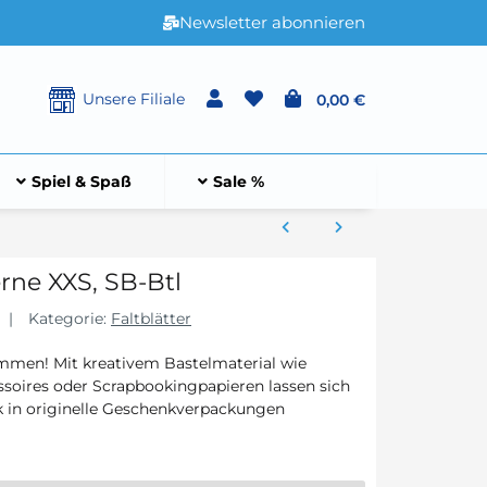
Newsletter abonnieren
Unsere Filiale
0,00 €
Spiel & Spaß
Sale %
rne XXS, SB-Btl
Kategorie:
Faltblätter
mmen! Mit kreativem Bastelmaterial wie
ssoires oder Scrapbookingpapieren lassen sich
k in originelle Geschenkverpackungen