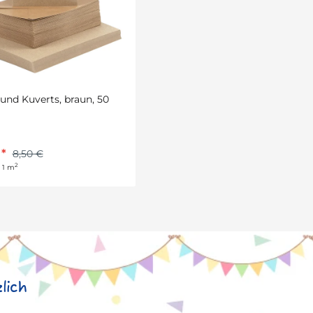
und Kuverts, braun, 50
€
*
8,50 €
2
 1 m
lich