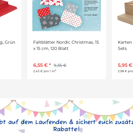
g, Grün
Faltblätter Nordic Christmas, 15
Karten 
x 15 cm, 120 Blatt
Sets
6,55 €
*
5,95 
9,35 €
2
2,43 € pro 1 m
2,98 € pro
ibt auf dem Laufenden & sichert euch zusätz
Rabatte!