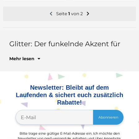
Seite
1
von 2
Glit
Mehr lesen
Newsletter: Bleibt auf dem
Laufenden & sichert euch zusätzlich
Rabatte!
Abonnieren
Bitte trage eine gültige E-Mail-Adresse ein. Ich möchte den
Newsletter von prell-versand.de, erhalten und über Angebote,