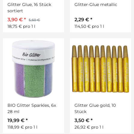
Glitter Glue, 16 Stück
Glitter-Glue metallic
sortiert
3,90 €
*
2,29 €
*
5,60 €
18,75 € pro 1 l
114,50 € pro 1 l
BIO Glitter Sparkles, 6x
Glitter Glue gold, 10
28 ml
Stück
19,99 €
*
3,50 €
*
118,99 € pro 1 l
26,92 € pro 1 l