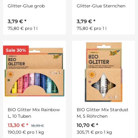
Glitter-Glue grob
Glitter-Glue Sternchen
3,79 €
*
3,79 €
*
75,80 € pro 1 l
75,80 € pro 1 l
Sale 30%
BIO Glitter Mix Rainbow
BIO Glitter Mix Stardust
L, 10 Tuben
M, 5 Röhrchen
13,30 €
*
10,70 €
*
18,99 €
190,00 € pro 1 kg
305,71 € pro 1 kg