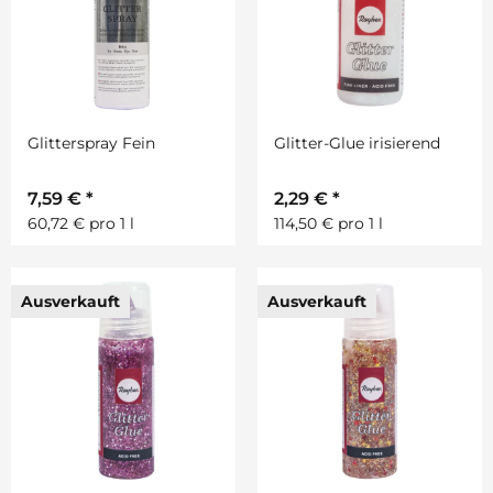
Glitterspray Fein
Glitter-Glue irisierend
7,59 €
*
2,29 €
*
60,72 € pro 1 l
114,50 € pro 1 l
Ausverkauft
Ausverkauft