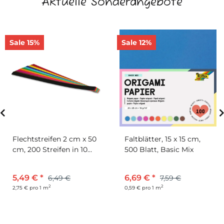
Aktuelle Sonderangebote
Sale 15%
Sale 12%
Flechtstreifen 2 cm x 50
Faltblätter, 15 x 15 cm,
cm, 200 Streifen in 10
500 Blatt, Basic Mix
Farben
5,49 €
*
6,69 €
*
6,49 €
7,59 €
2
2
2,75 € pro 1 m
0,59 € pro 1 m