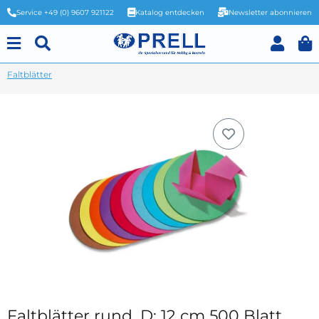
Service +49 (0) 9607 921122
Katalog entdecken
Newsletter abonnieren
Faltblätter
Faltblätter rund, D: 12 cm 500 Blatt