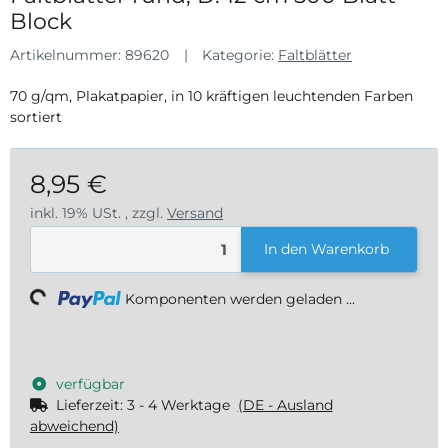
Block
Artikelnummer:
89620
Kategorie:
Faltblätter
70 g/qm, Plakatpapier, in 10 kräftigen leuchtenden Farben
sortiert
8,95 €
inkl. 19% USt. , zzgl.
Versand
In den Warenkorb
ading...
Komponenten werden geladen ...
verfügbar
Lieferzeit:
3 - 4 Werktage
(DE - Ausland
abweichend)