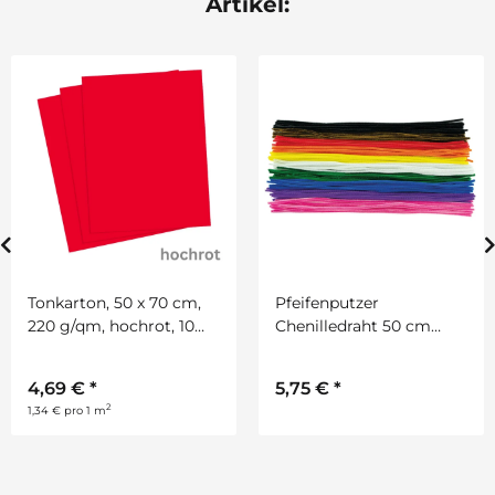
Artikel:
Tonkarton, 50 x 70 cm,
Pfeifenputzer
220 g/qm, hochrot, 10
Chenilledraht 50 cm
Bogen
lang, 100 Stück in 10
Farben sortiert
4,69 €
*
5,75 €
*
2
1,34 € pro 1 m