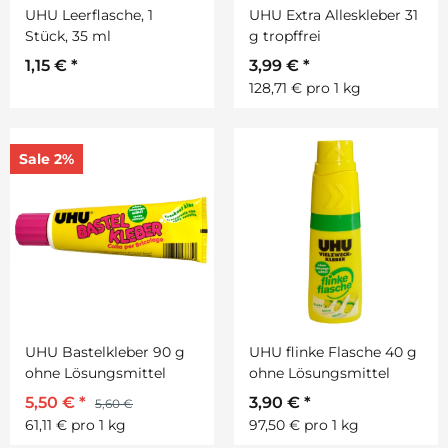
UHU Leerflasche, 1
UHU Extra Alleskleber 31
Stück, 35 ml
g tropffrei
1,15 €
*
3,99 €
*
128,71 € pro 1 kg
Sale 2%
UHU Bastelkleber 90 g
UHU flinke Flasche 40 g
ohne Lösungsmittel
ohne Lösungsmittel
5,50 €
*
3,90 €
*
5,60 €
61,11 € pro 1 kg
97,50 € pro 1 kg