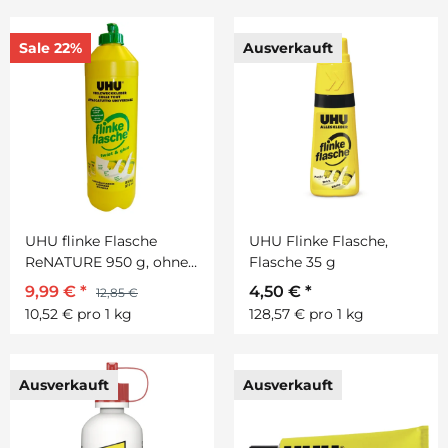
Sale 22%
Ausverkauft
UHU flinke Flasche
UHU Flinke Flasche,
ReNATURE 950 g, ohne
Flasche 35 g
Lösungsmittel
9,99 €
*
4,50 €
*
12,85 €
10,52 € pro 1 kg
128,57 € pro 1 kg
Ausverkauft
Ausverkauft