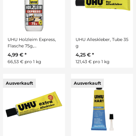
UHU Holzleim Express,
UHU Alleskleber, Tube 35
Flasche 75g,
g
lösungsmittelfrei
4,99 €
*
4,25 €
*
66,53 € pro 1 kg
121,43 € pro 1 kg
Ausverkauft
Ausverkauft