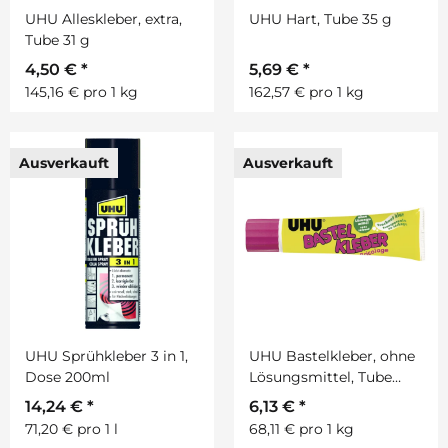
UHU Alleskleber, extra,
UHU Hart, Tube 35 g
Tube 31 g
4,50 €
*
5,69 €
*
145,16 € pro 1 kg
162,57 € pro 1 kg
Ausverkauft
Ausverkauft
UHU Sprühkleber 3 in 1,
UHU Bastelkleber, ohne
Dose 200ml
Lösungsmittel, Tube
90g
14,24 €
*
6,13 €
*
71,20 € pro 1 l
68,11 € pro 1 kg