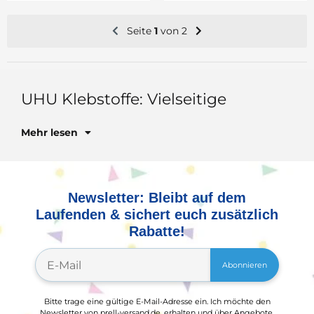
Seite
1
von 2
UH
Mehr lesen
Newsletter: Bleibt auf dem
Laufenden & sichert euch zusätzlich
Rabatte!
Abonnieren
Bitte trage eine gültige E-Mail-Adresse ein. Ich möchte den
Newsletter von prell-versand.de, erhalten und über Angebote,