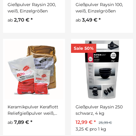
Gießpulver Raysin 200,
Gießpulver Raysin 100,
weiß, Einzelgrößen
weiß, Einzelgrößen
2,70 €
*
3,49 €
*
ab
ab
Sale 50%
Keramikpulver Keraflott
Gießpulver Raysin 250
Reliefgießpulver weiß,
schwarz, 4 kg
Einzelgrößen
7,89 €
*
12,99 €
*
ab
25,99 €
3,25 € pro 1 kg