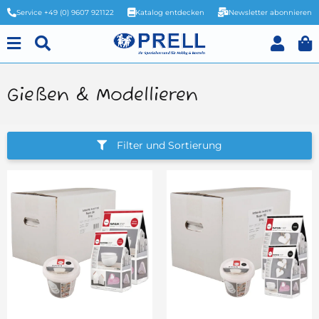
Service +49 (0) 9607 921122
Katalog entdecken
Newsletter abonnieren
Gießen & Modellieren
Filter und Sortierung