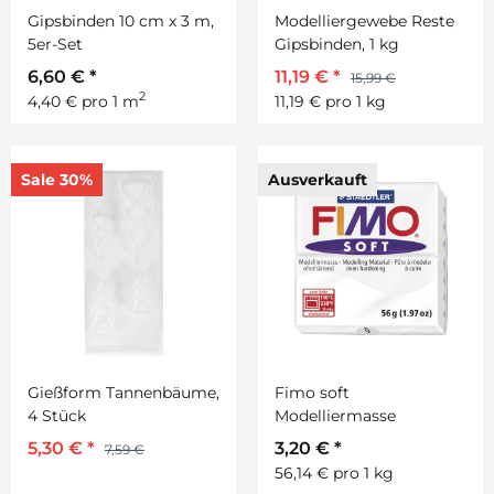
Gipsbinden 10 cm x 3 m,
Modelliergewebe Reste
5er-Set
Gipsbinden, 1 kg
6,60 €
*
11,19 €
*
15,99 €
2
4,40 € pro 1 m
11,19 € pro 1 kg
Sale 30%
Ausverkauft
Gießform Tannenbäume,
Fimo soft
4 Stück
Modelliermasse
5,30 €
*
3,20 €
*
7,59 €
56,14 € pro 1 kg