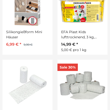
Silikongießform Mini
EFA Plast Kids
Häuser
lufttrocknend, 3 kg,
weiß, im Eimer
6,99 €
*
14,99 €
*
9,99 €
5,00 € pro 1 kg
Sale 30%