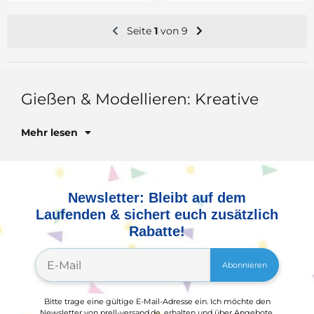
Seite
1
von 9
Gie
Mehr lesen
Newsletter: Bleibt auf dem
Laufenden & sichert euch zusätzlich
Rabatte!
Abonnieren
Bitte trage eine gültige E-Mail-Adresse ein. Ich möchte den
Newsletter von prell-versand.de, erhalten und über Angebote,