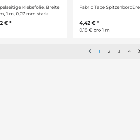
elseitige Klebefolie, Breite
Fabric Tape Spitzenbordüre
m, 1 m, 0,07 mm stark
92 €
*
4,42 €
*
0,18 € pro 1 m
1
2
3
4