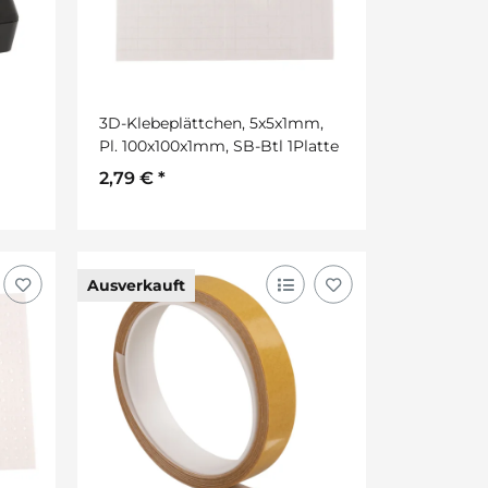
3D-Klebeplättchen, 5x5x1mm,
Pl. 100x100x1mm, SB-Btl 1Platte
2,79 €
*
Ausverkauft