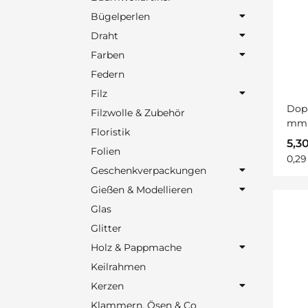
Bügelperlen
Draht
Farben
Federn
Filz
Dopp
Filzwolle & Zubehör
mm t
Floristik
5,3
Folien
0,29
Geschenkverpackungen
Gießen & Modellieren
Glas
Glitter
Holz & Pappmache
Keilrahmen
Kerzen
Klammern, Ösen & Co