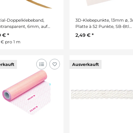
ial-Doppelklebeband,
3D-Klebepunkte, 13mm ø, 
transparent, 6mm, auf
Platte à 52 Punkte, SB-Btl
e, SB-Btl 10m
2Platten
9 €
*
2,49 €
*
 € pro 1 m
rkauft
Ausverkauft