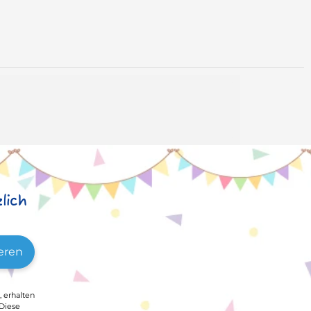
lich
eren
, erhalten
 Diese