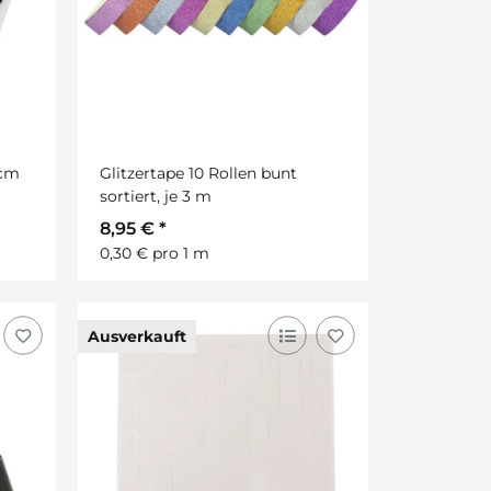
 cm
Glitzertape 10 Rollen bunt
sortiert, je 3 m
8,95 €
*
0,30 € pro 1 m
Ausverkauft