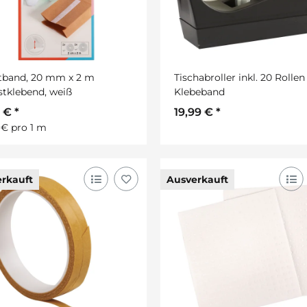
tband, 20 mm x 2 m
Tischabroller inkl. 20 Rollen
stklebend, weiß
Klebeband
5 €
*
19,99 €
*
 € pro 1 m
rkauft
Ausverkauft