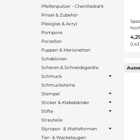
Pfeifenputzer - Chenilledraht
Pinsel & Zubehör
Spez
Plexiglas & Acryl
hoch
Pompons
Roll
4,2
Porzellan
0,43
Puppen & Marionetten
Schablonen
Scheren & Schneidegeräte
Ausve
Schmuck
Schmucksteine
Stempel
Sticker & Klebebänder
Stifte
Streuteile
Styropor- & Watteformen
Tier- & Wackelaugen