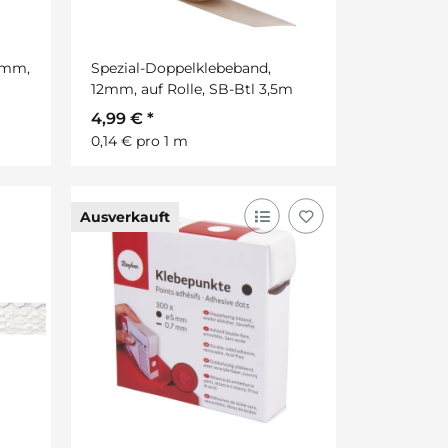
3mm,
Spezial-Doppelklebeband,
12mm, auf Rolle, SB-Btl 3,5m
4,99 €
*
0,14 € pro 1 m
Ausverkauft