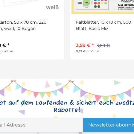
blätter, 10 x 10 cm, 500
Faltblätter, 15 x 15 cm, 500 B
t, Basic Mix
Basic Mix
9 €
*
6,69 €
*
3,89 €
7,59 €
2
2
€ pro 1 m
0,59 € pro 1 m
ibt auf dem Laufenden & sichert euch zusätz
Rabatte!
Newsletter abonni