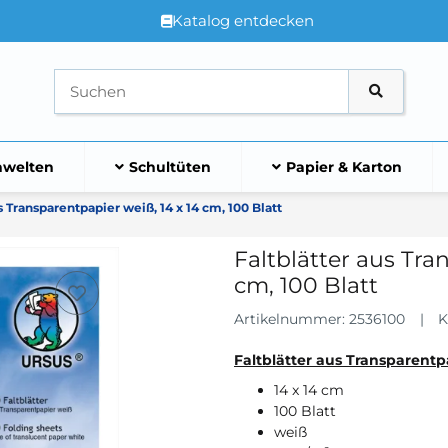
Katalog entdecken
welten
Schultüten
Papier & Karton
s Transparentpapier weiß, 14 x 14 cm, 100 Blatt
Faltblätter aus Tra
cm, 100 Blatt
Artikelnummer:
2536100
K
Faltblätter aus Transparentp
14 x 14 cm
100 Blatt
weiß