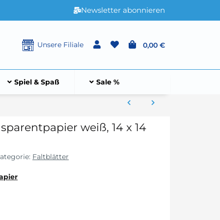
Newsletter abonnieren
Unsere Filiale
0,00 €
Spiel & Spaß
Sale %
nsparentpapier weiß, 14 x 14
ategorie:
Faltblätter
apier