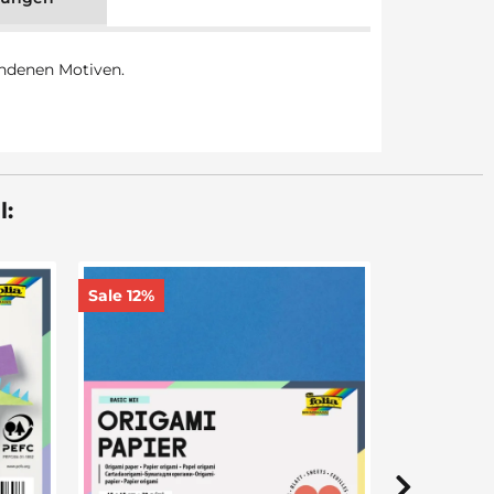
undenen Motiven.
l:
Pfeifenputzer Chenilledraht 50
cm lang, 100 Stück in 10 Farben
sortiert
5,75 €
*