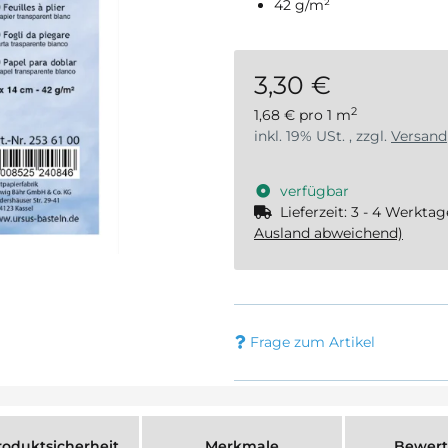
42 g/m²
3,30 €
2
1,68 € pro 1 m
inkl. 19% USt. , zzgl.
Versand
verfügbar
Lieferzeit:
3 - 4 Werkta
Ausland abweichend)
Frage zum Artikel
oduktsicherheit
Merkmale
Bewer