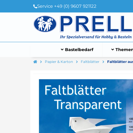
Service +49 (0) 9607 921122
Bastelbedarf
Themen
Papier & Karton
Faltblätter
Faltblätter au