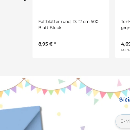
2 cm 500
Tonkarton, 50 x 70 cm, 220
Falt
g/qm, weiß, 10 Bogen
Blat
4,69 €
*
3,5
2
1,34 € pro 1 m
0,72 
Ble