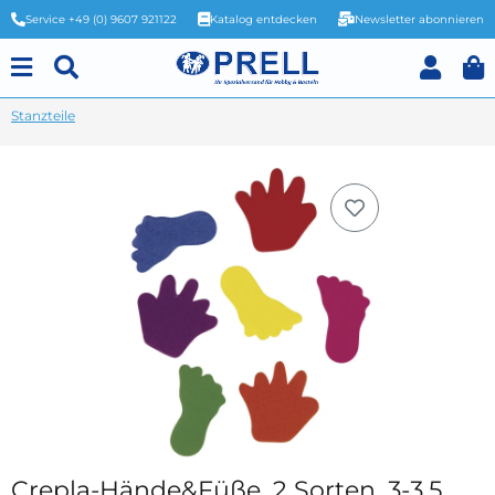
Service +49 (0) 9607 921122
Katalog entdecken
Newsletter abonnieren
Stanzteile
Crepla-Hände&Füße, 2 Sorten, 3-3,5