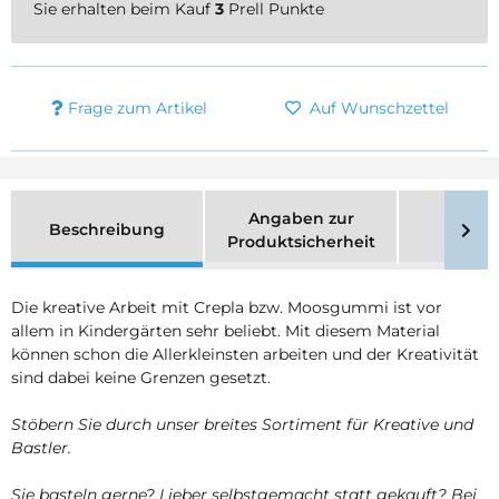
Sie erhalten beim Kauf
3
Prell Punkte
Frage zum Artikel
Auf Wunschzettel
Angaben zur
Beschreibung
Merk
Produktsicherheit
Die kreative Arbeit mit Crepla bzw. Moosgummi ist vor
allem in Kindergärten sehr beliebt. Mit diesem Material
können schon die Allerkleinsten arbeiten und der Kreativität
sind dabei keine Grenzen gesetzt.
Stöbern Sie durch unser breites Sortiment für Kreative und
Bastler.
Sie basteln gerne? Lieber selbstgemacht statt gekauft? Bei