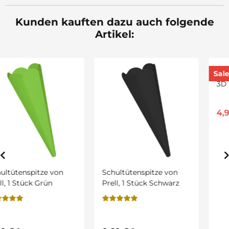
Kunden kauften dazu auch folgende
Artikel:
Sale 5%
Schultütenspitze von
Schultütenrohling aus
Prell, 1 Stück Schwarz
3D Wellpappe schwarz,
h: 68 cm
4,99 €
*
5,25 €