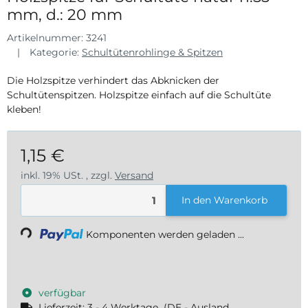
mm, d.: 20 mm
Artikelnummer:
3241
Kategorie:
Schultütenrohlinge & Spitzen
Die Holzspitze verhindert das Abknicken der
Schultütenspitzen. Holzspitze einfach auf die Schultüte
kleben!
1,15 €
inkl. 19% USt. , zzgl.
Versand
In den Warenkorb
ading...
Komponenten werden geladen ...
verfügbar
Lieferzeit:
3 - 4 Werktage
(DE - Ausland