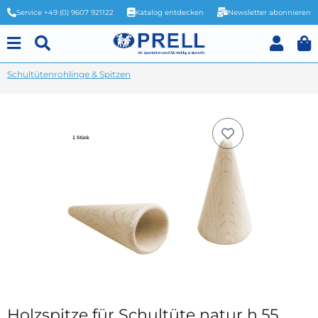
Service +49 (0) 9607 921122
Katalog entdecken
Newsletter abonnieren
Schultütenrohlinge & Spitzen
Holzspitze für Schultüte natur h.55