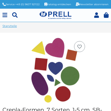
Service +49 (0) 9607 921122
Katalog entdecken
Newsletter abonnieren
Stanzteile
Crepla-Formen, 7 Sorten, 1-5 cm, SB-