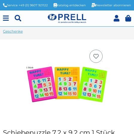
Service +49 (0) 9607 921122
Katalog entdecken
Newsletter abonnieren
Geschenke
Schiebepuzzle 7,2 x 9,2 cm 1 Stück