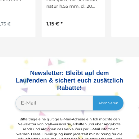
natur h.55 mm, d.: 20
Stück ca. 18 cm hoch, D:
mm
ca. 8 cm.
1,15 €
*
1,65 €
*
Newsletter: Bleibt auf dem
Laufenden & sichert euch zusätzlich
Rabatte!
Abonnieren
Bitte trage eine gültige E-Mail-Adresse ein. Ich möchte den
Newsletter von prell-versand.de, erhalten und über Angebote,
Trends und Aktionen des Verkäufers per E-Mail informiert
werden. Diese Einwilligung kann jederzeit mit Wirkung für die
Zukunft unter www.prell-versand.de/Newsletter oder am Ende