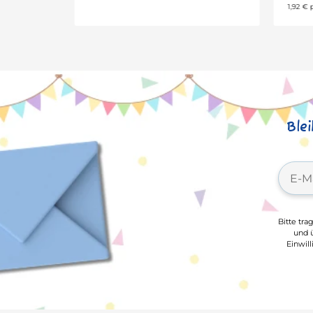
2
1,92 € pro 1 m
Ble
Bitte tra
und ü
Einwil