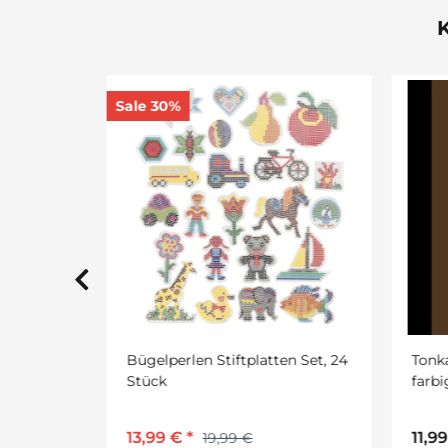
K
en Set, 24
Tonkarton DIN A4 100 Blatt
Zaub
farbig sortiert 220 g/qm
1,6
11,99 €
*