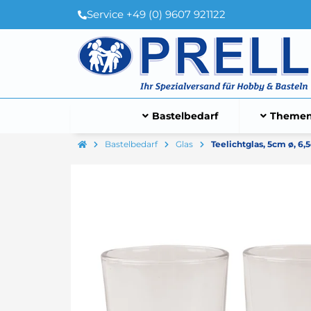
Service +49 (0) 9607 921122
Bastelbedarf
Themen
Bastelbedarf
Glas
Teelichtglas, 5cm ø, 6,