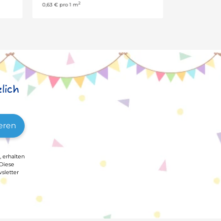
lich
eren
, erhalten
 Diese
sletter