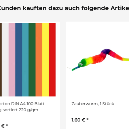
unden kauften dazu auch folgende Artike
erwurm, 1 Stück
Transparentpapier rot 70 x 
cm 25 Bogen
0 €
*
10,99 €
*