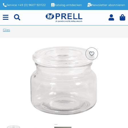
Service +49 (0) 9607 921122
Katalog entdecken
Newsletter abonnieren
Glas