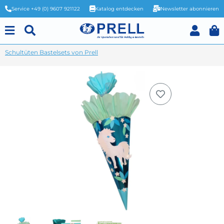
Service +49 (0) 9607 921122
Katalog entdecken
Newsletter abonnieren
Schultüten Bastelsets von Prell