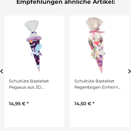
Empfehlungen ähnliche Artikel:
Schultüte Bastelset
Schultüte Bastelset
Pegasus aus 3D
Regenbogen Einhorn
Colorwellpappe, 260
von Prell, inkl.
g/qm, 6. eckig von
Schulstarterpaket
14,95 €
*
14,50 €
*
URSUS, inkl.
GRATIS
Schulstarterpaket
GRATIS