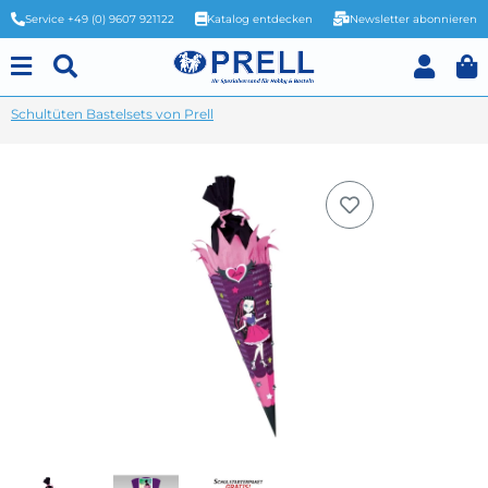
Service +49 (0) 9607 921122
Katalog entdecken
Newsletter abonnieren
Schultüten Bastelsets von Prell