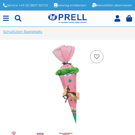
Service +49 (0) 9607 921122
Katalog entdecken
Newsletter abonnieren
Schultüten Bastelsets