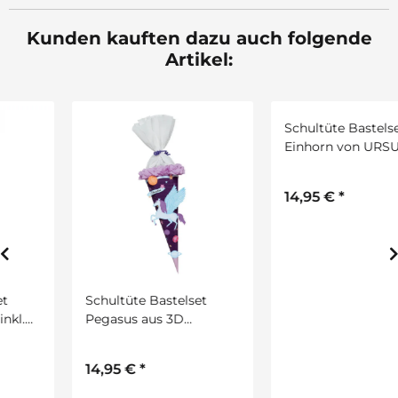
Kunden kauften dazu auch folgende
Artikel:
Schultüte Bastelset
Schultüte Bastelset
Pegasus aus 3D
Einhorn von URSUS, inkl.
Colorwellpappe, 260
Schulstarterpaket
g/qm, 6. eckig von
GRATIS
14,95 €
*
14,95 €
*
URSUS, inkl.
Schulstarterpaket