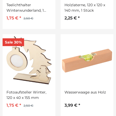
Teelichthalter
Holzlaterne, 120 x 120 x
Winterwunderland, 1
140 mm, 1 Stück
Stück
1,75 €
*
2,25 €
*
2,50 €
Sale 30%
Fotoaufsteller Winter,
Wasserwaage aus Holz
120 x 40 x 155 mm
1,75 €
*
3,99 €
*
2,50 €