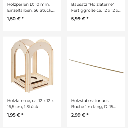
Holzperlen D: 10 mm,
Bausatz "Holzlaterne"
Einzelfarben, 56 Stück,
Fertiggröße ca. 12 x 12 x
mit Lochbohrung
20 cm
1,50 €
*
5,99 €
*
Holzlaterne, ca. 12 x 12 x
Holzstab natur aus
16,5 cm, 1 Stück
Buche 1 m lang, D: 15
mm
1,95 €
*
2,99 €
*