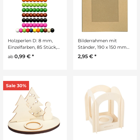
Holzperlen D: 8 mm,
Bilderrahmen mit
Einzelfarben, 85 Stück,
Ständer, 190 x 150 mm
mit Lochbohrung
aus Pappmaché
0,99 €
*
2,95 €
*
ab
Sale 30%