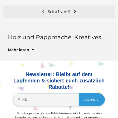
Seite
1
von 9
Ho
Mehr lesen
Newsletter: Bleibt auf dem
Laufenden & sichert euch zusätzlich
Rabatte!
Abonnieren
Bitte trage eine gültige E-Mail-Adresse ein. Ich möchte den
Newsletter von prell-versand.de, erhalten und über Angebote,