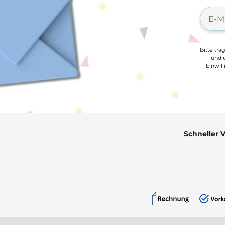
Bitte tra
und ü
Einwil
Schneller 