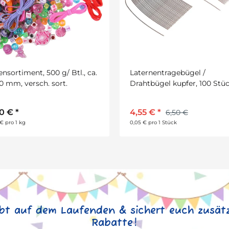
rnentragebügel /
Pompons Mix D: 1 - 4,5 cm 
tbügel kupfer, 100 Stück
Stück farbig sortiert
5 €
*
3,50 €
*
6,50 €
 pro 1 Stück
ibt auf dem Laufenden & sichert euch zusätz
Rabatte!