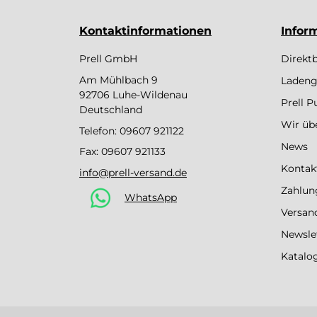
Kontaktinformationen
Infor
Prell GmbH
Direkt
Am Mühlbach 9
Ladeng
92706 Luhe-Wildenau
Prell 
Deutschland
Wir üb
Telefon:
09607 921122
News
Fax: 09607 921133
Kontak
info@prell-versand.de
Zahlun
WhatsApp
Versan
Newsle
Katalo