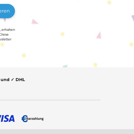
eren
, erhalten
 Diese
sletter
t und ✓ DHL