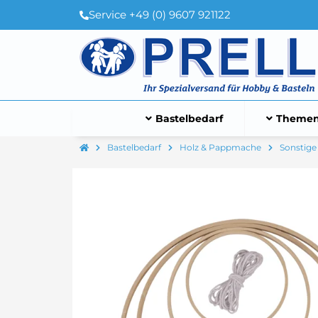
Service +49 (0) 9607 921122
Bastelbedarf
Themen
Bastelbedarf
Holz & Pappmache
Sonstige 