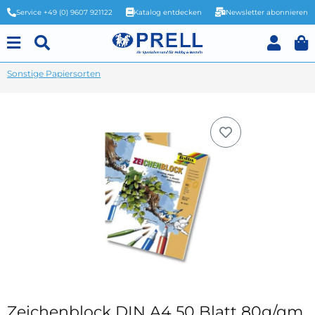
Service +49 (0) 9607 921122
Katalog entdecken
Newsletter abonnieren
Sonstige Papiersorten
Zeichenblock DIN A4 50 Blatt 80g/qm