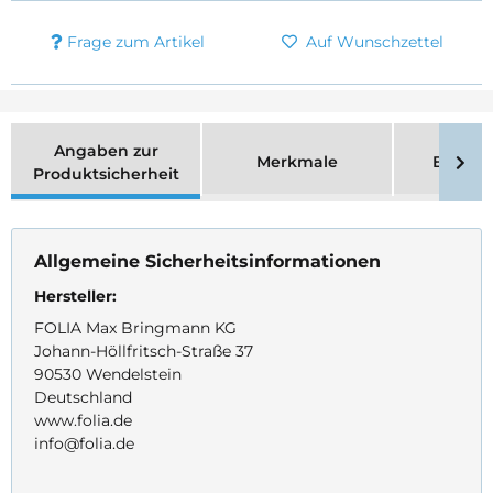
Frage zum Artikel
Auf Wunschzettel
Angaben zur
Merkmale
Bewer
Produktsicherheit
Allgemeine Sicherheitsinformationen
Hersteller:
FOLIA Max Bringmann KG
Johann-Höllfritsch-Straße 37
90530 Wendelstein
Deutschland
www.folia.de
info@folia.de