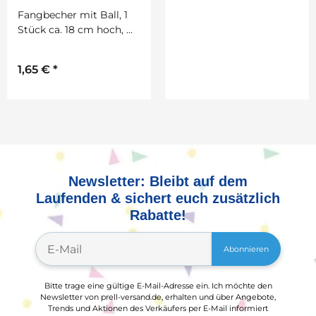
Fangbecher mit Ball, 1
Tonzeichenpapier 130
Stück ca. 18 cm hoch, D:
g/qm DIN A4, 100 Blatt
ca. 8 cm.
in 25 Farben sortiert
1,65 €
*
7,39 €
*
2
1,18 € pro 1 m
Newsletter: Bleibt auf dem
Laufenden & sichert euch zusätzlich
Rabatte!
Abonnieren
Bitte trage eine gültige E-Mail-Adresse ein. Ich möchte den
Newsletter von prell-versand.de, erhalten und über Angebote,
Trends und Aktionen des Verkäufers per E-Mail informiert