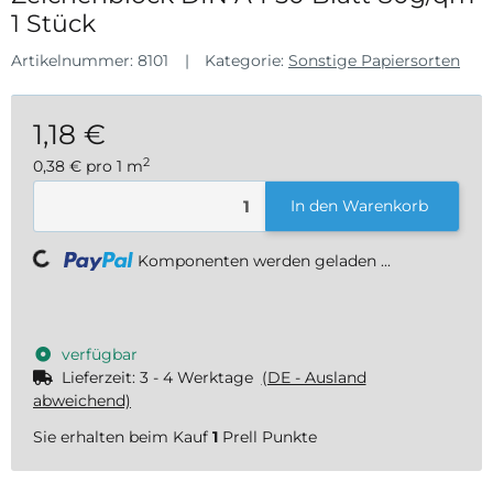
1 Stück
Artikelnummer:
8101
Kategorie:
Sonstige Papiersorten
1,18 €
2
0,38 € pro 1 m
inkl. 19% USt. , zzgl.
Versand
In den Warenkorb
Komponenten werden geladen ...
Loading...
verfügbar
Lieferzeit:
3 - 4 Werktage
(DE - Ausland
abweichend)
Sie erhalten beim Kauf
1
Prell Punkte