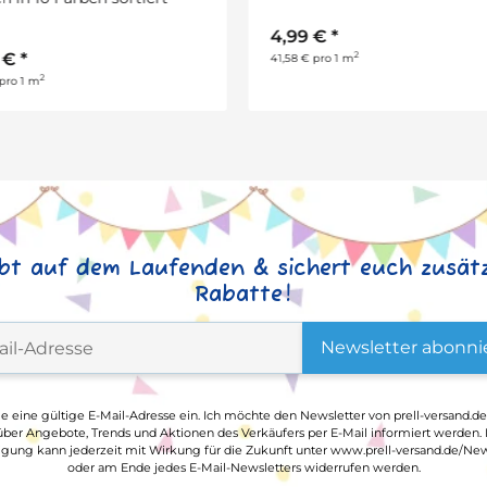
sortiert
9 €
*
7,39 €
*
2
€ pro 1 m
2
1,18 € pro 1 m
ibt auf dem Laufenden & sichert euch zusätz
Rabatte!
Newsletter abonni
ge eine gültige E-Mail-Adresse ein. Ich möchte den Newsletter von prell-versand.de
ber Angebote, Trends und Aktionen des Verkäufers per E-Mail informiert werden.
ligung kann jederzeit mit Wirkung für die Zukunft unter www.prell-versand.de/New
oder am Ende jedes E-Mail-Newsletters widerrufen werden.