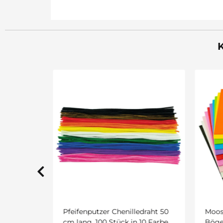
K
edraht 50
Moosgummi 20 x 30 cm 10
Keil
 10 Farben
Bögen in 10 Farben sortiert