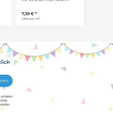
3,50 €
*
lich
eren
, erhalten
 Diese
sletter