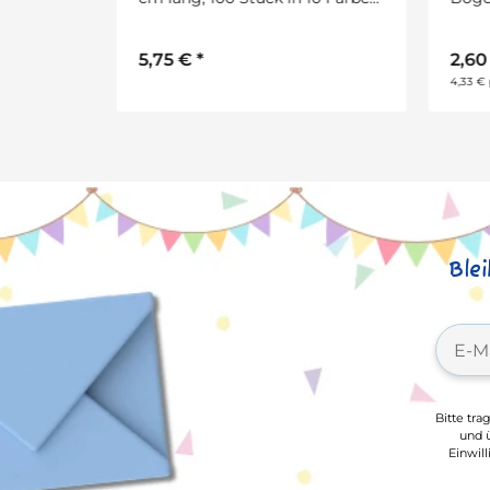
4,9
2,60 €
*
41,58 
2
4,33 € pro 1 m
Ble
Bitte tra
und ü
Einwil