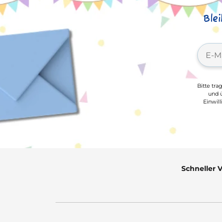
Ble
Bitte tra
und ü
Einwil
Schneller 