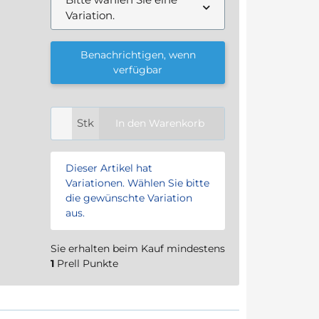
Variation.
Benachrichtigen, wenn
verfügbar
Stk
In den Warenkorb
x
Dieser Artikel hat
Variationen. Wählen Sie bitte
die gewünschte Variation
aus.
Sie erhalten beim Kauf mindestens
1
Prell Punkte