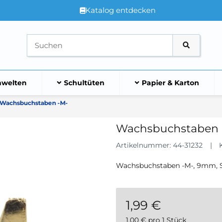
Katalog entdecken
welten
Schultüten
Papier & Karton
Wachsbuchstaben -M-
Wachsbuchstaben 
Artikelnummer:
44-31232
Wachsbuchstaben -M-, 9mm, S
1,99 €
1,00 € pro 1 Stück