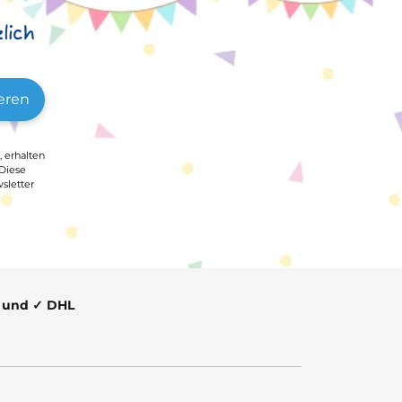
lich
eren
, erhalten
 Diese
sletter
t und ✓ DHL