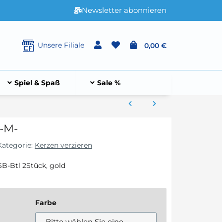
Newsletter abonnieren
Unsere Filiale
0,00 €
Spiel & Spaß
Sale %
-M-
Kategorie:
Kerzen verzieren
B-Btl 2Stück, gold
Farbe
Bitte wählen Sie eine