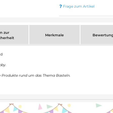
Frage zum Artikel
n zur
Merkmale
Bewertun
cherheit
ld
bby.
te Produkte rund um das Thema Basteln.