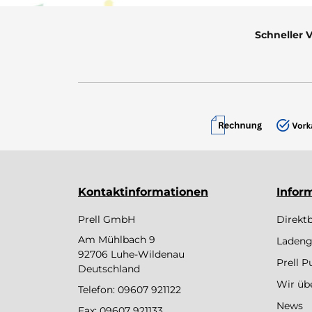
Schneller 
Kontaktinformationen
Infor
Prell GmbH
Direkt
Am Mühlbach 9
Ladeng
92706 Luhe-Wildenau
Prell 
Deutschland
Wir üb
Telefon:
09607 921122
News
Fax: 09607 921133