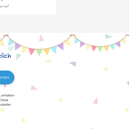
€
*
2
o 1 m
lich
eren
, erhalten
 Diese
sletter