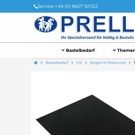
Service +49 (0) 9607 921122
Bastelbedarf
Themen
Bastelbedarf
Filz
Bögen & Meterware