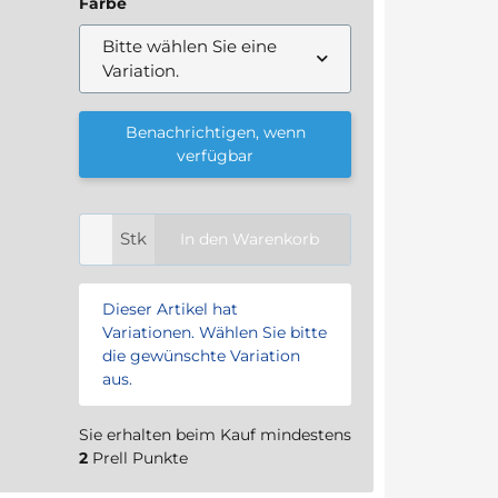
Farbe
Bitte wählen Sie eine
Variation.
Benachrichtigen, wenn
verfügbar
Stk
In den Warenkorb
x
Dieser Artikel hat
Variationen. Wählen Sie bitte
die gewünschte Variation
aus.
Sie erhalten beim Kauf mindestens
2
Prell Punkte