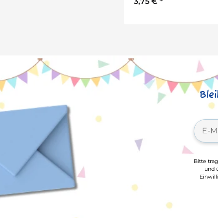
3,75 €
*
Ble
Bitte tra
und ü
Einwil