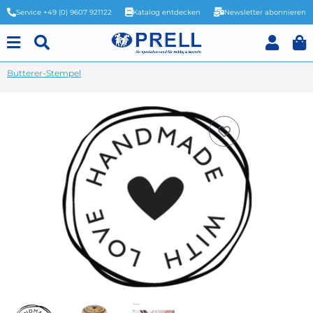
Service +49 (0) 9607 921122
Katalog entdecken
Newsletter abonnieren
Butterer-Stempel