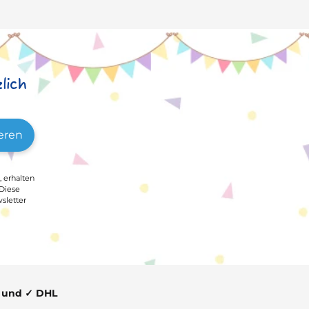
lich
eren
, erhalten
 Diese
sletter
t und ✓ DHL