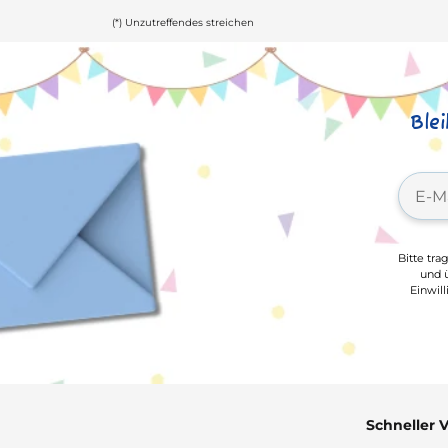
(*) Unzutreffendes streichen
Ble
Bitte tra
und ü
Einwil
Schneller 