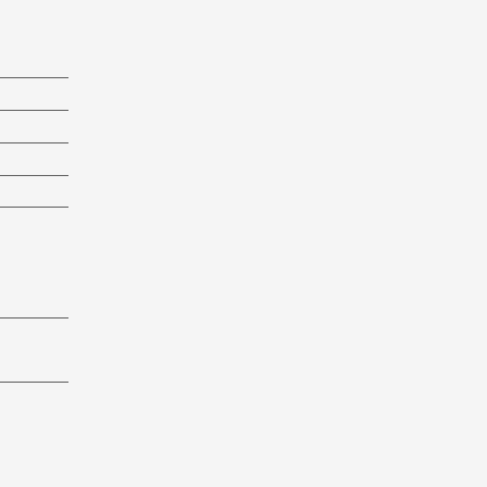
_________
_________
_________
_________
_________
_________
_________