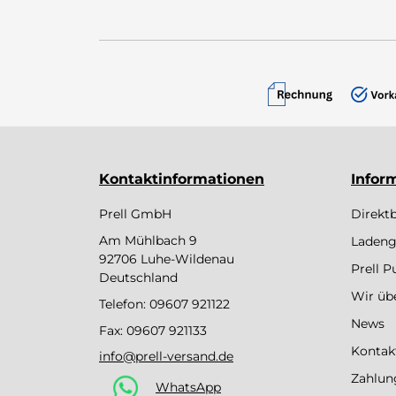
Kontaktinformationen
Infor
Prell GmbH
Direkt
Am Mühlbach 9
Ladeng
92706 Luhe-Wildenau
Prell 
Deutschland
Wir üb
Telefon:
09607 921122
News
Fax: 09607 921133
Kontak
info@prell-versand.de
Zahlun
WhatsApp