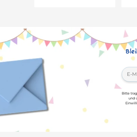
Ble
Bitte tra
und ü
Einwil