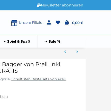
Newsletter abonnieren
Unsere Filiale
0,00 €
Spiel & Spaß
Sale %
 Bagger von Prell, inkl.
 GRATIS
egorie:
Schultüten Bastelsets von Prell
 blau