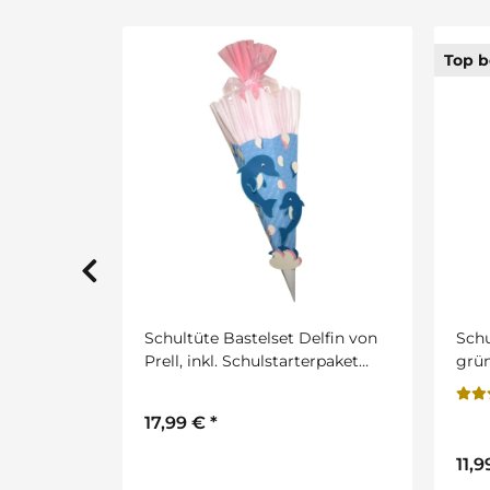
Top bewertet
elfin von
Schultüte Bastelset Traktor
Schu
erpaket
grün von Prell, inkl.
von P
Schulstarterpaket GRATIS
Schu
13,
11,99 €
*