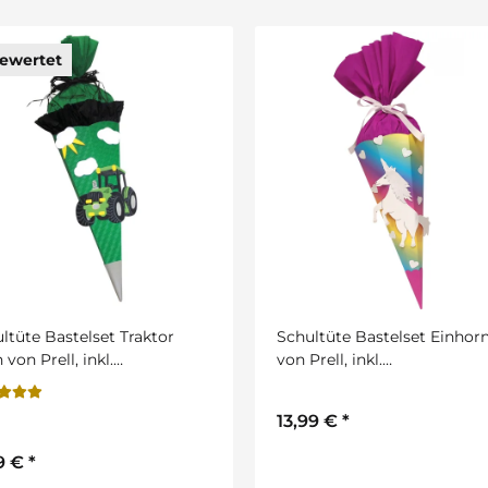
ltüte Bastelset Einhorn
Schultüte Bastelset Nixe vo
rell, inkl.
URSUS inkl. Schulstarterpa
lstarterpaket GRATIS
Gratis
99 €
*
14,95 €
*