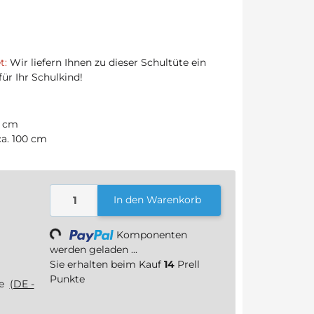
t:
Wir liefern Ihnen zu dieser Schultüte ein
ür Ihr Schulkind!
8 cm
a. 100 cm
In den Warenkorb
Komponenten
Loading...
werden geladen ...
Sie erhalten beim Kauf
14
Prell
Punkte
ge
(DE -