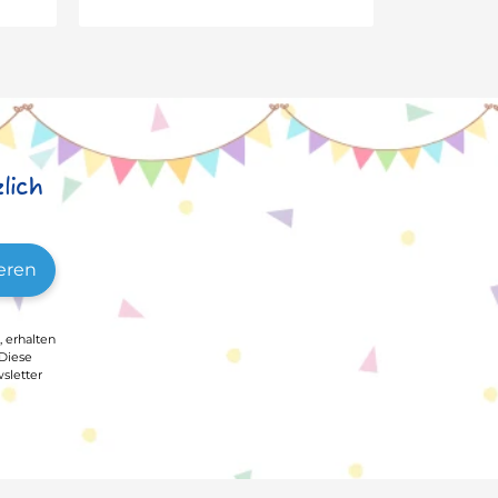
lich
eren
, erhalten
 Diese
sletter