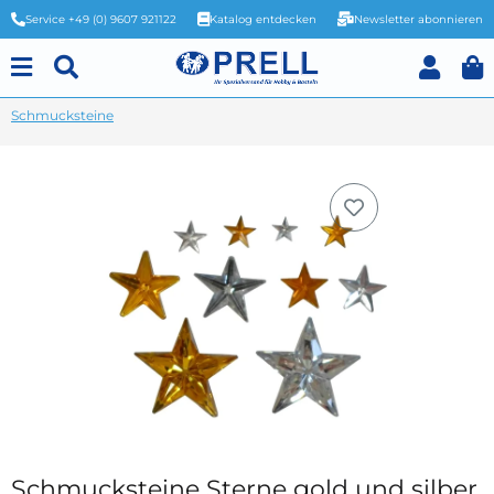
Service +49 (0) 9607 921122
Katalog entdecken
Newsletter abonnieren
Schmucksteine
Schmucksteine Sterne gold und silber