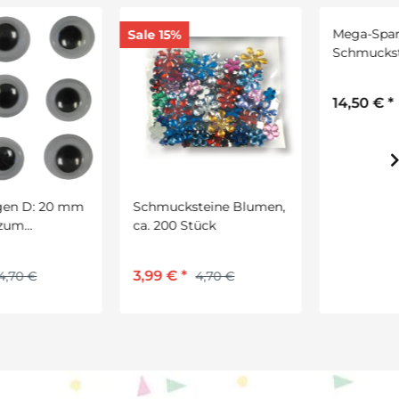
Mega-Sparset
Sale 15%
Schmucksteine ca. 2000
St., versch. sortiert
14,50 €
*
Schmucksteine Blumen,
ca. 200 Stück
3,99 €
*
4,70 €