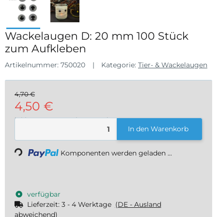
Wackelaugen D: 20 mm 100 Stück
zum Aufkleben
Artikelnummer:
750020
Kategorie:
Tier- & Wackelaugen
4,70 €
4,50 €
inkl. 19% USt. , zzgl.
Versand
In den Warenkorb
Loading...
Komponenten werden geladen ...
verfügbar
Lieferzeit:
3 - 4 Werktage
(DE - Ausland
abweichend)