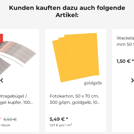
Kunden kauften dazu auch folgende
Artikel:
Fotokarton, 50 x 70 cm,
Wackelaugen rund D: 15
300 g/qm, goldgelb, 10
mm 50 Stück mit
Bogen
beweglicher Pupille
5,49 €
*
1,50 €
*
2
1,57 € pro 1 m