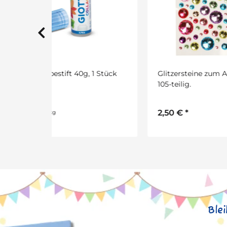
 1 Stück
Glitzersteine zum Aufkleben,
Schm
105-teilig.
3,9
2,50 €
*
39,90 
Ble