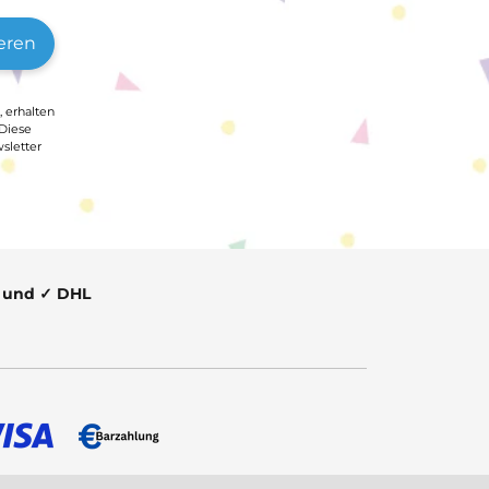
eren
, erhalten
 Diese
sletter
t und ✓ DHL