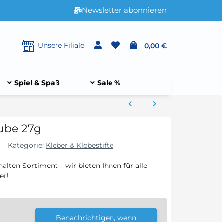
Newsletter abonnieren
Unsere Filiale
0,00 €
Spiel & Spaß
Sale %
ube 27g
Kategorie:
Kleber & Klebestifte
lten Sortiment – wir bieten Ihnen für alle
er!
Benachrichtigen, wenn