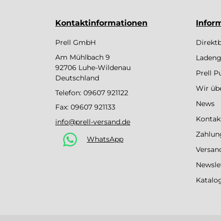
Kontaktinformationen
Infor
Prell GmbH
Direkt
Am Mühlbach 9
Ladeng
92706 Luhe-Wildenau
Prell 
Deutschland
Wir üb
Telefon:
09607 921122
News
Fax: 09607 921133
Kontak
info@prell-versand.de
Zahlun
WhatsApp
Versan
Newsle
Katalo