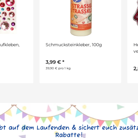
ucksteinkleber, 100g
Helfermonster Kissen,
verschieden sortiert, 1 Stück
von beleduc
9 €
*
2,50 €
*
€ pro 1 kg
ibt auf dem Laufenden & sichert euch zusätz
Rabatte!