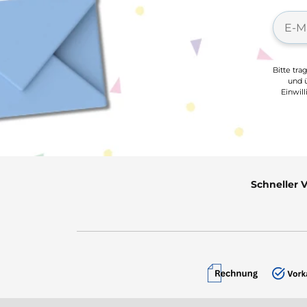
Bitte tra
und ü
Einwil
Schneller 