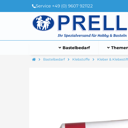
Service +49 (0) 9607 921122
Bastelbedarf
Themen
Bastelbedarf
Klebstoffe
Kleber & Klebestif