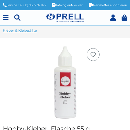
Service +49 (0) 9607 921122
Katalog entdecken
Newsletter abonnieren
Kleber & Klebestifte
Hobby-Kleber, Flasche 55 g