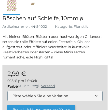
Röschen auf Schleife, 10mm ø
Artikelnummer:
44-54002
Kategorie:
Floristik
Mit kleinen Blüten, Blättern oder hochwertigen Girlanden
setzen sie tolle Effekte auf edlen Festtafeln. Ob lose
aufgestreut oder raffiniert verarbeitet in kunstvolle
Kreativarbeiten oder Karten – diese Minis setzen
romantische, edle Highlights!
2,99 €
0,15 € pro 1 Stück
inkl. 19% USt. , zzgl.
Versand
Farbe
Bitte wählen Sie eine Variation.
Benachrichtigen, wenn verfügbar