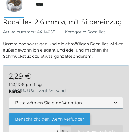
Rocailles, 2,6 mm ø, mit Silbereinzug
Artikelnummer:
44-14055
Kategorie:
Rocailles
Unsere hochwertigen und gleichmäßigen Rocailles wirken
außergewöhnlich elegant und edel und machen Ihr
Schmuckstück zu etwas ganz Besonderem.
2,29 €
143,13 € pro 1 kg
inkl. 19% USt. , zzgl.
Versand
Farbe
Bitte wählen Sie eine Variation.
Benachrichtigen, wenn verfügbar
Stk
In den Warenkorb