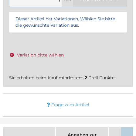
x
Dieser Artikel hat Variationen. Wählen Sie bitte
die gewünschte Variation aus.
Variation bitte wählen
Sie erhalten beim Kauf mindestens
2
Prell Punkte
Frage zum Artikel
Angaben zur