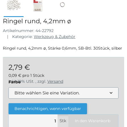
Ringel rund, 4,2mm ø
Artikelnummer:
44-22792
Kategorie:
Werkzeug & Zubehör
Ringel rund, 4,2mm ø, Stärke 0,6mm, SB-Btl. 30Stück, silber
2,79 €
0,09 € pro 1 Stück
inkl. 19% USt. , zzgl.
Versand
Farbe
Bitte wählen Sie eine Variation.
Benachrichtigen, wenn verfügbar
Stk
In den Warenkorb