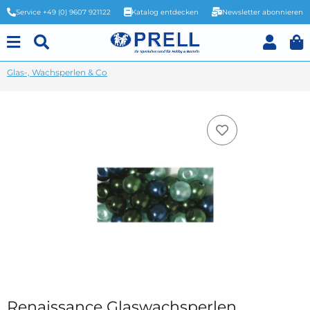
Service +49 (0) 9607 921122
Katalog entdecken
Newsletter abonnieren
Glas-, Wachsperlen & Co
Renaissance Glaswachsperlen,