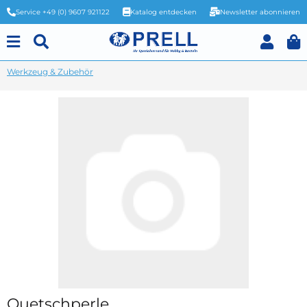
Service +49 (0) 9607 921122
Katalog entdecken
Newsletter abonnieren
Werkzeug & Zubehör
Quetschperle