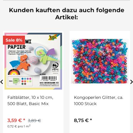
Kunden kauften dazu auch folgende
Artikel:
Sale 8%
Faltblätter, 10 x 10 cm,
Kongoperlen Glitter, ca.
500 Blatt, Basic Mix
1000 Stück
3,59 €
*
8,75 €
*
3,89 €
2
0,72 € pro 1 m