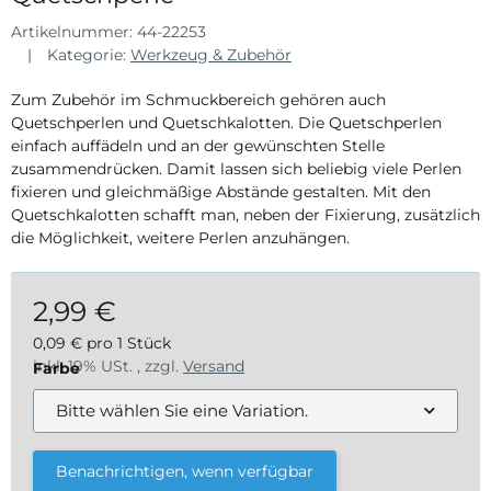
Artikelnummer:
44-22253
Kategorie:
Werkzeug & Zubehör
Zum Zubehör im Schmuckbereich gehören auch
Quetschperlen und Quetschkalotten. Die Quetschperlen
einfach auffädeln und an der gewünschten Stelle
zusammendrücken. Damit lassen sich beliebig viele Perlen
fixieren und gleichmäßige Abstände gestalten. Mit den
Quetschkalotten schafft man, neben der Fixierung, zusätzlich
die Möglichkeit, weitere Perlen anzuhängen.
2,99 €
0,09 € pro 1 Stück
inkl. 19% USt. , zzgl.
Versand
Farbe
Bitte wählen Sie eine Variation.
Benachrichtigen, wenn verfügbar