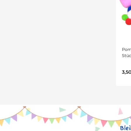
Pomp
Stüc
3,5
Ble