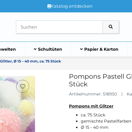
Katalog entdecken
welten
Schultüten
Papier & Karton
litter, Ø 15 – 40 mm, ca. 75 Stück
Pompons Pastell Gli
Stück
Artikelnummer:
518950
Ka
Pompons mit Glitzer
ca. 75 Stück
gemischte Pastellfarben
Ø 15 - 40 mm