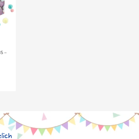
15 –
lich