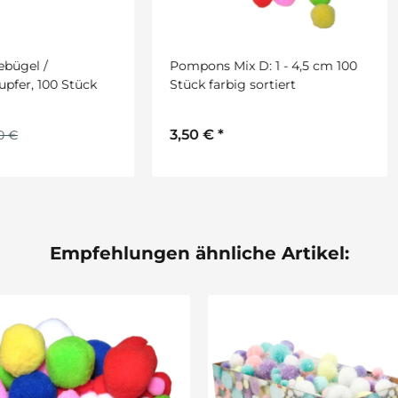
ons Mix D: 1 - 4,5 cm 100
Holzspitze für Schultüte na
k farbig sortiert
h.55 mm, d.: 20 mm
0 €
*
1,15 €
*
Empfehlungen ähnliche Artikel: