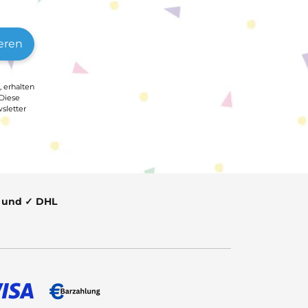
eren
, erhalten
 Diese
sletter
t und ✓ DHL