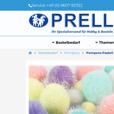
Service +49 (0) 9607 921122
Bastelbedarf
Themen
Bastelbedarf
Pompons
Pompons Pastell G