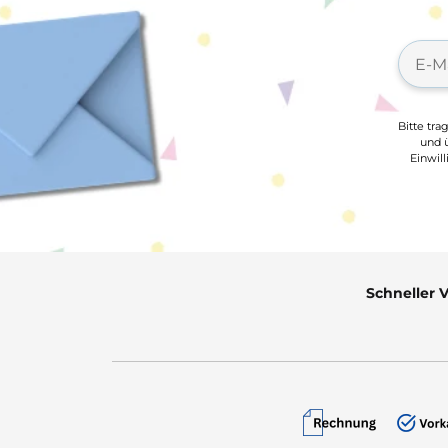
Bitte tra
und ü
Einwil
Schneller 