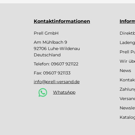
Kontaktinformationen
Infor
Prell GmbH
Direkt
Am Mühlbach 9
Ladeng
92706 Luhe-Wildenau
Prell 
Deutschland
Wir üb
Telefon:
09607 921122
News
Fax: 09607 921133
Kontak
info@prell-versand.de
Zahlun
WhatsApp
Versan
Newsle
Katalo