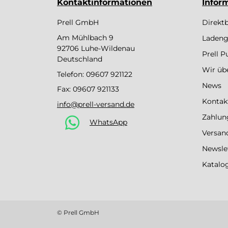
Kontaktinformationen
Infor
Prell GmbH
Direkt
Am Mühlbach 9
Ladeng
92706 Luhe-Wildenau
Prell 
Deutschland
Wir üb
Telefon:
09607 921122
News
Fax: 09607 921133
Kontak
info@prell-versand.de
Zahlun
WhatsApp
Versan
Newsle
Katalo
© Prell GmbH