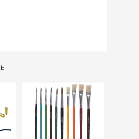
l:
Sale 7%