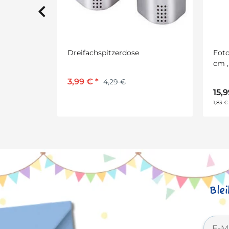
Fotokarton, 300g/qm, 50 x 70
Bra
cm , 25 Bogen, in 25 Farben
sort.
21,
15,99 €
*
2
1,83 € pro 1 m
Ble