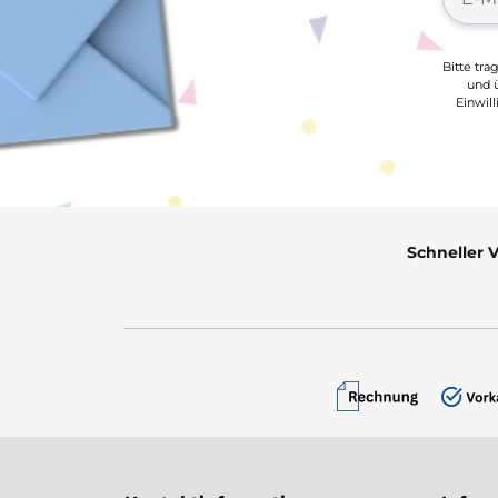
Bitte tra
und ü
Einwil
Schneller 