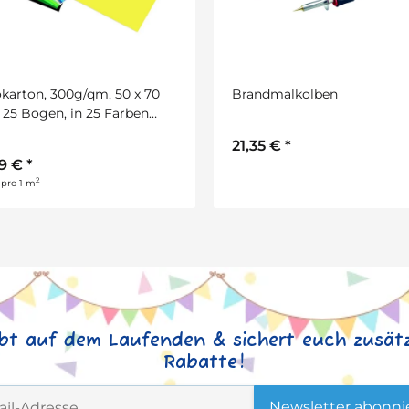
ndmalkolben
Pinsel 10er Set
35 €
*
2,60 €
*
ibt auf dem Laufenden & sichert euch zusätz
Rabatte!
Newsletter abonni