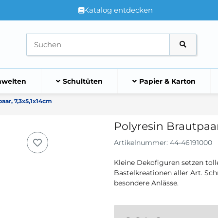
Katalog entdecken
welten
Schultüten
Papier & Karton
paar, 7,3x5,1x14cm
Polyresin Brautpaar
Artikelnummer:
44-46191000
Kleine Dekofiguren setzen toll
Bastelkreationen aller Art. Sc
besondere Anlässe.