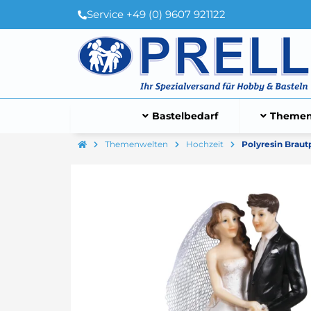
Service +49 (0) 9607 921122
Bastelbedarf
Themen
Themenwelten
Hochzeit
Polyresin Braut