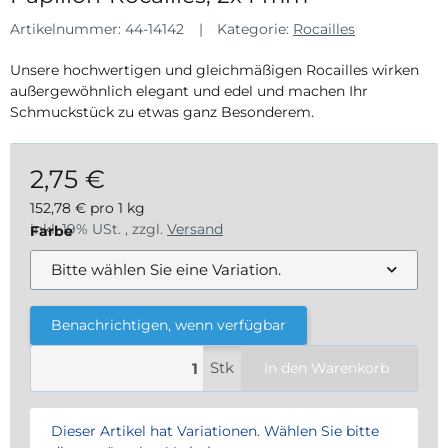
Artikelnummer:
44-14142
Kategorie:
Rocailles
Unsere hochwertigen und gleichmäßigen Rocailles wirken
außergewöhnlich elegant und edel und machen Ihr
Schmuckstück zu etwas ganz Besonderem.
2,75 €
152,78 € pro 1 kg
inkl. 19% USt. , zzgl.
Versand
Farbe
Bitte wählen Sie eine Variation.
Benachrichtigen, wenn verfügbar
Stk
In den Warenkorb
x
Dieser Artikel hat Variationen. Wählen Sie bitte