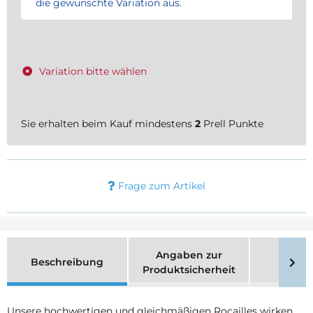
die gewünschte Variation aus.
Variation bitte wählen
Sie erhalten beim Kauf mindestens
2
Prell Punkte
Frage zum Artikel
Angaben zur
Beschreibung
Merk
Produktsicherheit
Unsere hochwertigen und gleichmäßigen Rocailles wirken