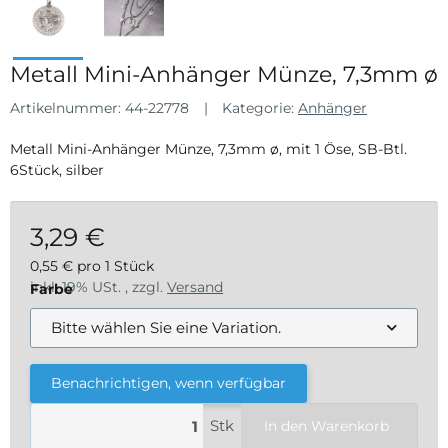
Metall Mini-Anhänger Münze, 7,3mm ø
Artikelnummer:
44-22778
Kategorie:
Anhänger
Metall Mini-Anhänger Münze, 7,3mm ø, mit 1 Öse, SB-Btl.
6Stück, silber
3,29 €
0,55 € pro 1 Stück
inkl. 19% USt. , zzgl.
Versand
Farbe
Bitte wählen Sie eine Variation.
Benachrichtigen, wenn verfügbar
Stk
In den Warenkorb