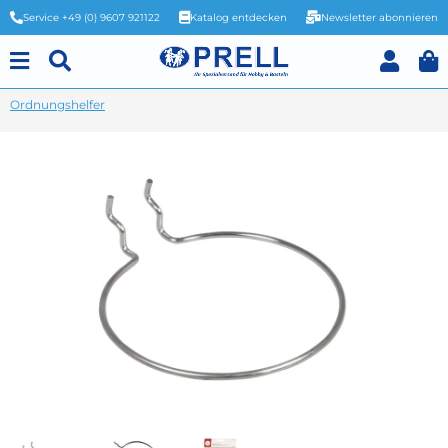
Service +49 (0) 9607 921122
Katalog entdecken
Newsletter abonnieren
Ordnungshelfer