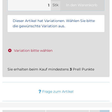
Stk
In den Warenkorb
x
Dieser Artikel hat Variationen. Wählen Sie bitte
die gewünschte Variation aus.
Variation bitte wählen
Sie erhalten beim Kauf mindestens
3
Prell Punkte
Frage zum Artikel