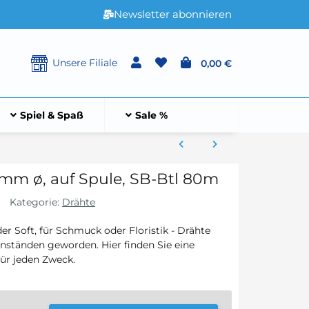
Newsletter abonnieren
Unsere Filiale
0,00 €
Spiel & Spaß
Sale %
mm ø, auf Spule, SB-Btl 80m
Kategorie:
Drähte
der Soft, für Schmuck oder Floristik - Drähte
enständen geworden. Hier finden Sie eine
für jeden Zweck.