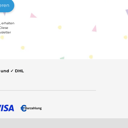
eren
, erhalten
 Diese
sletter
t und ✓ DHL