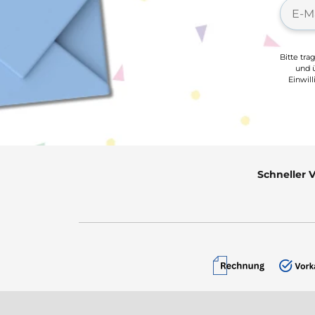
Bitte tra
und ü
Einwil
Schneller 