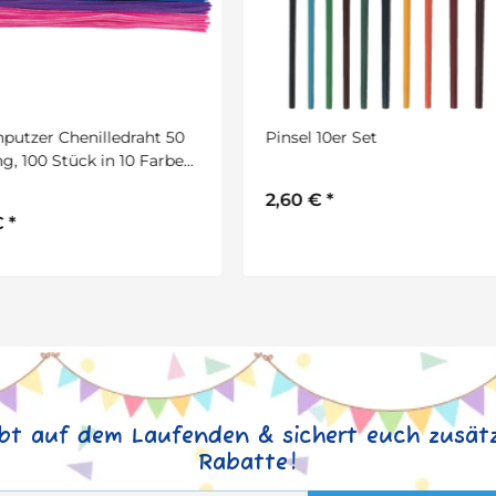
el 10er Set
Regenbogen Transparentpap
10 Bogen, 34 x 51 cm
0 €
*
6,99 €
*
2
4,03 € pro 1 m
ibt auf dem Laufenden & sichert euch zusätz
Rabatte!