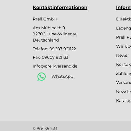
Kontaktinformationen
Infor
Prell GmbH
Direkt
Am Mühlbach 9
Ladeng
92706 Luhe-Wildenau
Prell 
Deutschland
Wir üb
Telefon:
09607 921122
News
Fax: 09607 921133
Kontak
info@prell-versand.de
Zahlun
WhatsApp
Versan
Newsle
Katalo
© Prell GmbH