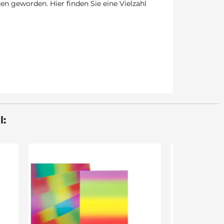
en geworden. Hier finden Sie eine Vielzahl
l:
Wickeldraht silber, 100 g, Ø 0,65
mm
1,75 €
*
17,50 € pro 1 kg