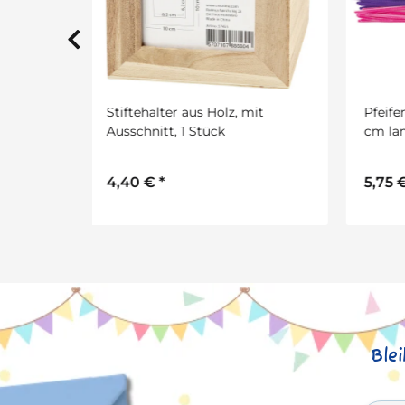
 mit
Pfeifenputzer Chenilledraht 50
Pins
cm lang, 100 Stück in 10 Farben
sortiert
2,6
5,75 €
*
Ble