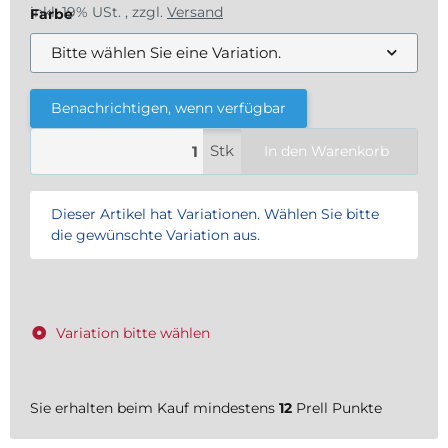
inkl. 19% USt. , zzgl.
Versand
Farbe
Bitte wählen Sie eine Variation.
Benachrichtigen, wenn verfügbar
Stk
In den Warenkorb
x
Dieser Artikel hat Variationen. Wählen Sie bitte
die gewünschte Variation aus.
Variation bitte wählen
Sie erhalten beim Kauf mindestens
12
Prell Punkte