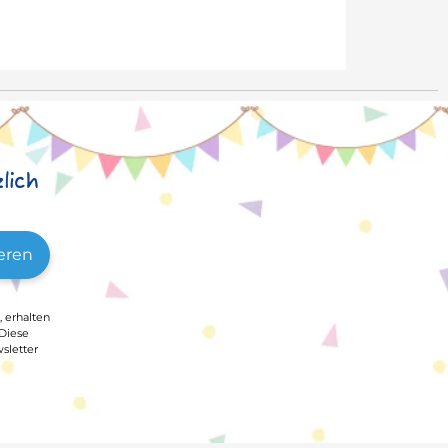
lich
eren
, erhalten
 Diese
sletter