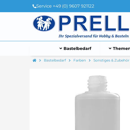
Service +49 (0) 9607 921122
Bastelbedarf
Themen
Bastelbedarf
Farben
Sonstiges & Zubehör