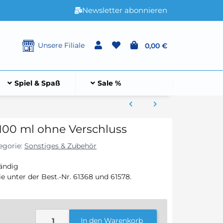
Newsletter abonnieren
Unsere Filiale
0,00 €
Spiel & Spaß
Sale %
 100 ml ohne Verschluss
egorie:
Sonstiges & Zubehör
tändig
e unter der Best.-Nr. 61368 und 61578.
In den Warenkorb