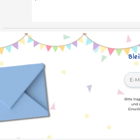
Ble
Bitte tra
und ü
Einwil