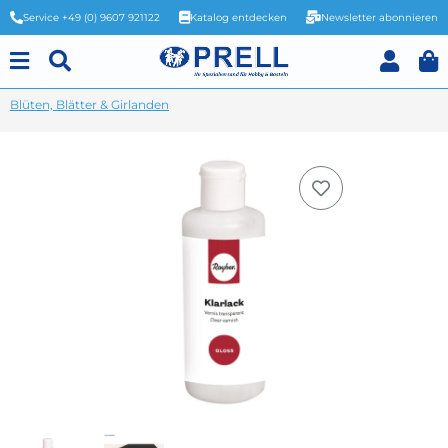
Service +49 (0) 9607 921122
Katalog entdecken
Newsletter abonnieren
Blüten, Blätter & Girlanden